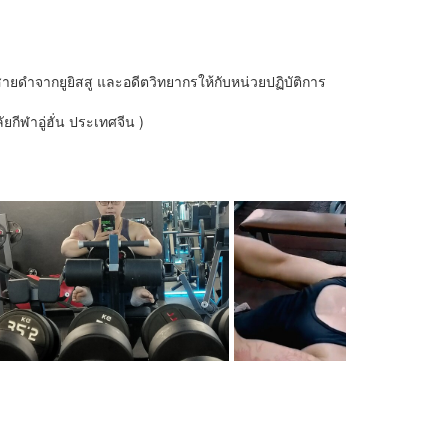
นสายดำจากยูยิสสู และอดีตวิทยากรให้กับหน่วยปฏิบัติการ
กีฬาอู่ฮั่น ประเทศจีน )