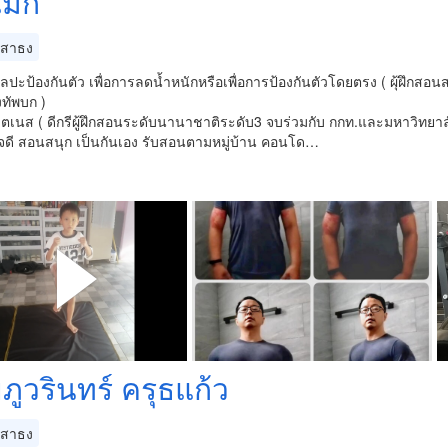
ม๊ก
สาธง
ลปะป้องกันตัว เพื่อการลดน้ำหนักหรือเพื่อการป้องกันตัวโดยตรง ( ผุ้ฝึกสอ
ทัพบก )
ตเนส ( ดีกรีผู้ฝึกสอนระดับนานาชาติระดับ3 จบร่วมกับ กกท.และมหาวิทยาลัย
ใจดี สอนสนุก เป็นกันเอง รับสอนตามหมู่บ้าน คอนโด…
ภูวรินทร์ ครุธแก้ว
สาธง