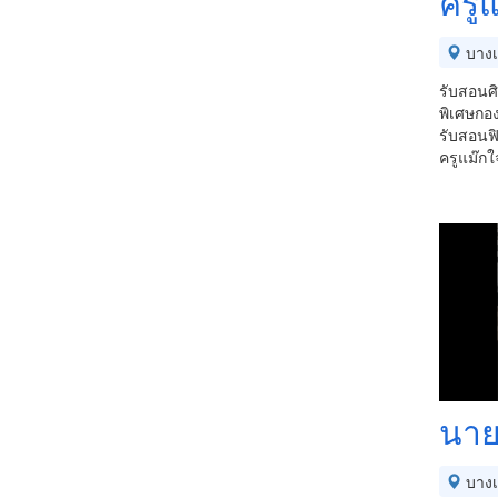
ครูแ
บางเ
รับสอนศิ
พิเศษกอง
รับสอนฟิ
ครูแม๊ก
นาย
บางเ