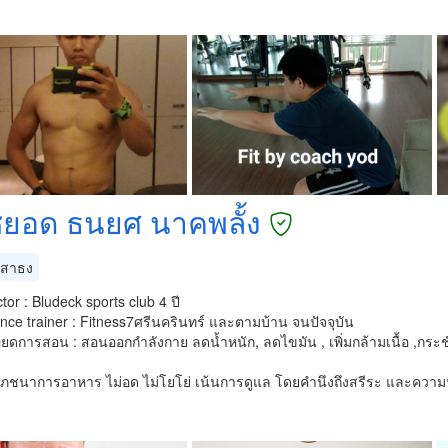
ชยอด ธนยศ นาคพลั้ง
สาธง
ctor : Bludeck sports club 4 ปี
nce trainer : Fitness7ศรีนครินทร์ และตามบ้าน จนปัจจุบัน
ียดการสอน : สอนออกกำลังกาย ลดน้ำหนัก, ลดไขมัน , เพิ่มกล้ามเนื้อ ,กร
ชนาการอาหาร ไม่อด ไม่โยโย่ เน้นการดูแล โดยคำนึงถึงสรีระ และความ