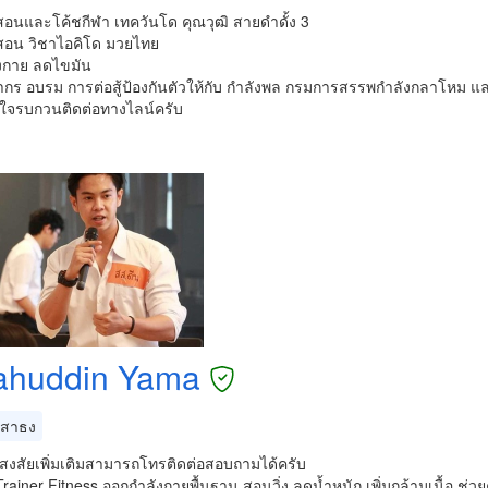
ึกสอนและโค้ชกีฬา เทควันโด คุณวุฒิ สายดำดั้ง 3
ึกสอน วิชาไอคิโด มวยไทย
งกาย ลดไขมัน
ยากร อบรม การต่อสู้ป้องกันตัวให้กับ กำลังพล กรมการสรรพกำลังกลาโห
นใจรบกวนติดต่อทางไลน์​ครับ
ahuddin Yama
สาธง
สงสัยเพิ่มเติมสามารถโทรติดต่อสอบถามได้ครับ
rainer Fitness ออกกำลังกายพื้นฐาน สอนวิ่ง ลดน้ำหนัก เพิ่มกล้ามเนื้อ