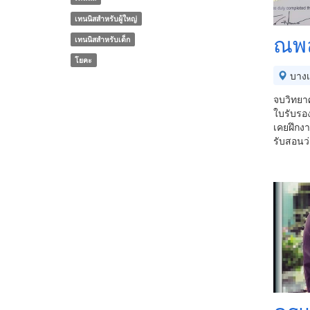
เทนนิสสำหรับผู้ใหญ่
ณพล
เทนนิสสำหรับเด็ก
โยคะ
บางเ
จบวิทยา
ใบรับรอง
เคยฝึกงา
รับสอนว