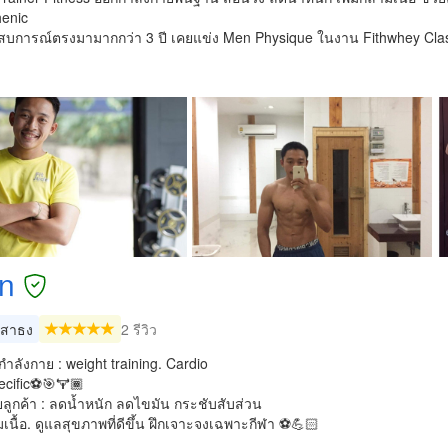
henic
สบการณ์ตรงมามากกว่า 3 ปี เคยแข่ง Men Physique ในงาน Fithwhey Clas
n
สาธง
2 รีวิว
ลังกาย : weight training. Cardio
ecific⚽️🎯🏋🏾
ลูกค้า : ลดน้ำหนัก ลดไขมัน กระชับสับส่วน
ามเนื้อ. ดูแลสุขภาพที่ดีขึ้น ฝึกเจาะจงเฉพาะกีฬา ⚽️💪🏻