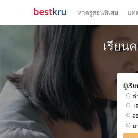
หาครูสอนพิเศษ
บท
เรียนค
ผู้เรี
ต่
18
26
มา