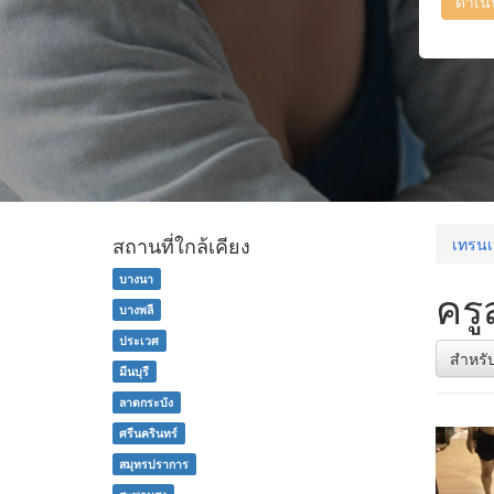
ดำเน
สถานที่ใกล้เคียง
เทรนเ
บางนา
ครู
บางพลี
ประเวศ
สำหรั
มีนบุรี
ลาดกระบัง
ศรีนครินทร์
สมุทรปราการ