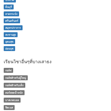
มีนบุรี
ลาดกระบัง
ศรีนครินทร์
สมุทรปราการ
สะพานสูง
อุดมสุข
อ่อนนุช
เรียนวิชาอื่นๆที่บางเสาธง
กอล์ฟ
กอล์ฟสำหรับผู้ใหญ่
กอล์ฟสำหรับเด็ก
คอร์สลดน้ำหนัก
บาสเกตบอล
ฟิตเนส