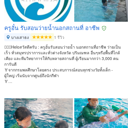
ครูอั๋น รับสอนว่ายน้ำนอกสถานที่ อาชีพ
บางเสาธง
1 รีวิว
🏊‍♂️🙏Heloสวัสดีครับ : ครูอั๋นรับสอนว่ายน้ำ นอกสถานที่อาชีพ ว่ายเป็น
เร็ว ทั่วสมุทรปราการและทั่วต่างจังหวัด ปริมณฑล อื่นๆหรือพื้นที่ไกล้
เคียง และทีมวิทยาการให้กับหลายสถานที่ ผู้เรียนมากกว่า 3,000 คน
การันตี
🏅จากกรมพลศึกษาโดยตรง ประสบการณ์สอนทุกช่วงวัยทั้งเด็ก -
ผู้ใหญ่ เริ่มนับจากศูนย์ถึงนักกีฬา
🏅…