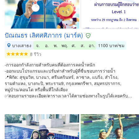
ปัณณธร เลิศศศิภากร (มาร์ค)
บางเสาธง
จ.
อ.
พ.
พฤ.
ศ.
ส.
อา.
1100 บาท/ชม
8 รีวิว
-การออกกำลังกายสำหรับคนที่ต้องการลดน้ำหนัก
-ออกแบบโปรแกรมและปรับท่าสำหรับผู้ที่ชื่นชอบการว่ายน้ำ
📍พิกัด: สุขุมวิท, บางนา, ศรีนครินทร์, ลาซาล, แบริ่ง, สำโรง,
รามคำแหง, บางกะปิ, พระราม9, กรุงเทพกรีฑา, สมุทรปราการ,
หมู่บ้าน/คอนโด หรือพื้นที่ใกล้เคียง
✅สอบถามรายละเอียด/ตารางเวลาได้ตามช่องทางในรูปได้เลยครับ…