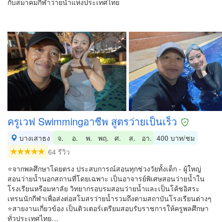
กับสมาคมกีฬาว่ายน้ำแห่งประเทศไทย
ครูเวฟ Swimmingอาชีพ สูตรว่ายเป็นเร็ว
บางเสาธง
จ.
อ.
พ.
พฤ.
ศ.
ส.
อา.
400 บาท/ชม
64 รีวิว
⭐จากพลศึกษาโดยตรง ประสบการณ์สอนทุกช่วงวัยทั้งเด็ก - ผู้ใหญ่
สอนว่ายน้ำนอกสถานที่โดยเฉพาะ เป็นอาจารย์พิเศษสอนว่ายน้ำใน
โรงเรียนหรือมหาลัย วิทยากรอบรมสอนว่ายน้ำและเป็นโค้ชอิสระ
เทรนนักกีฬาเพื่อส่งต่อสโมสรว่ายน้ำรวมถึงตามสถาบันโรงเรียนต่างๆ
⭐สายงานเกี่ยวข้อง เป็นติวเตอร์เตรียมสอบรับราชการให้ครูพลศึกษา
ทั่วประเทศไทย…