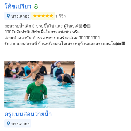
โค้ชเปรียว
บางเสาธง
1 รีวิว
สอนว่ายน้ำเด็ก 3 ขวบขึ้นไป และ ผู้ใหญ่👶🏼🧔🏻
🏊🏾‍♂️รับจับท่า​นักกีฬาเพื่อในการแข่งขัน หรือ
สอบเข้าสถาบัน ตำรวจ ทหาร แอร์ฮอสเตส👮🏽‍♂️💂🏽‍♂️👩🏼‍✈️
รับว่ายนอกสถานที่ บ้านหรือคอนโด(สระหมู่บ้านและสระคอนโด)​🏡🏢
ครูแนนสอนว่ายน้ำ
บางเสาธง