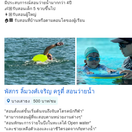
มีประสบการณ์สอนว่ายน้ำมากกว่า 4ปี
👶🏼รับสอนเด็ก 5 ขวบขึ้นไป
👩🏼รับสอนผู้ใหญ่
🏠🏢 รับสอนที่บ้านหรือตามคอนโดของผู้เรียน
พัสกร ลิ้มวงศ์เจริญ ครูตี๋ สอนว่ายน้ำ
บางเสาธง
500 บาท/ชม
"สอนตั้งแต่ขั้นเริ่มต้นจนถึงจับสโตรคนักกีฬา"
"สามารถสอนผู้ที่จะสอบตามหน่วยงานต่างๆ"
"สอนทักษะการว่ายในบึงในทะเลได้ Open water"
"และช่วยเหลือตัวเองและเอาชีวิตรอดจากภัยทางน้ำ"