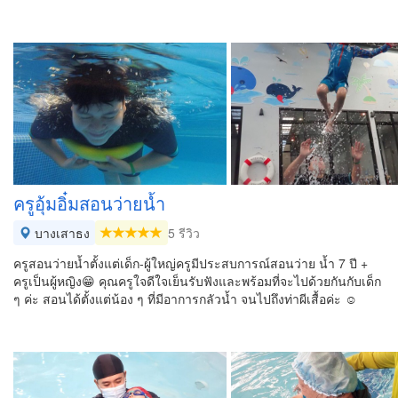
ครูอุ้มอิ๋มสอนว่ายน้ำ
บางเสาธง
5 รีวิว
ครูสอนว่ายน้ำตั้งแต่เด็ก-ผู้ใหญ่ครูมีประสบการณ์​สอนว่าย น้ำ 7 ปี + ​
ครูเป็นผู้หญิง😁 คุณครูใจดีใจเย็นรับฟังและพร้อมที่จะไปด้วยกันกับเด็ก
ๆ ค่ะ สอนได้ตั้งแต่น้อง ๆ ที่มีอาการกลัวน้ำ จนไปถึงท่าผีเสื้อค่ะ ☺️