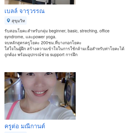
เบลล์​ จารุวรรณ
สุขุมวิท
รับสอนโยคะ​สำหรับ​กลุ่ม beginner, basic, streching, office
syndrome, และ​power yoga.
จบหลักสูตรครูโยคะ​ 200​ชม.ที่บางกอกโยคะ​
ใส่ใจในผู้ฝึก​ สร้างความเข้าใจในการใช้กล้ามเนื้อสำหรับท่าโยคะได้
ถูกต้อง​ พร้อมอุปกรณ์ช่วย​ support การฝึก
ครูต่อ มณีกานต์