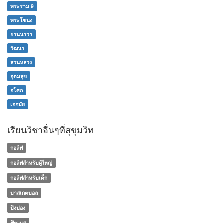
พระราม 9
พระโขนง
ยานนาวา
วัฒนา
สวนหลวง
อุดมสุข
อโศก
เอกมัย
เรียนวิชาอื่นๆที่สุขุมวิท
กอล์ฟ
กอล์ฟสำหรับผู้ใหญ่
กอล์ฟสำหรับเด็ก
บาสเกตบอล
ปิงปอง
ฟิตเนส