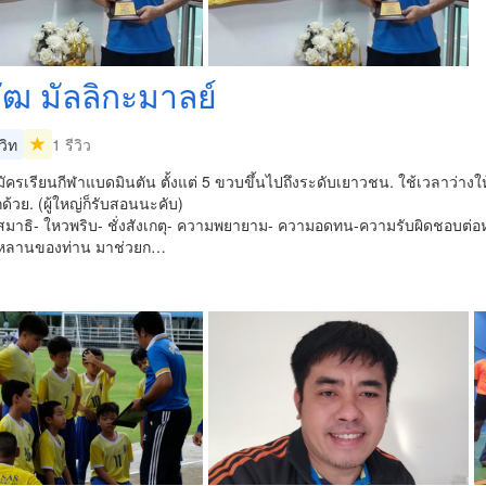
ัฒ มัลลิกะมาลย์
วิท
1 รีวิว
มัครเรียนกีฬาแบดมินตัน ตั้งแต่ 5 ขวบขึ้นไปถึงระดับเยาวชน. ใช้เวลาว่าง
กด้วย. (ผู้ใหญ่ก็รับสอนนะคับ)
สมาธิ- ใหวพริบ- ชั่งสังเกตุ- ความพยายาม- ความอดทน-ความรับผิดชอบต่อห
ูกหลานของท่าน มาช่วยก…