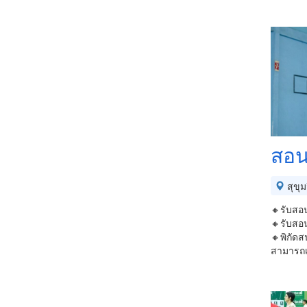
สอน
สุขุม
🔸รับสอน
🔸รับสอน
🔸พิกัดส
สามารถเ