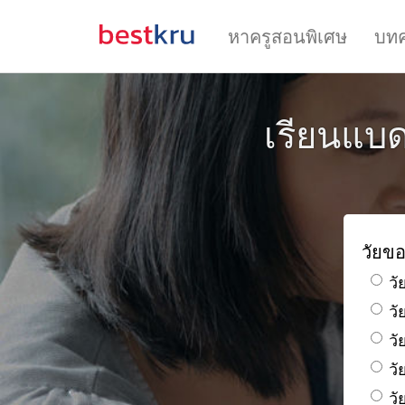
หาครูสอนพิเศษ
บท
เรียนแบดม
วัยขอ
วั
ว
วั
วั
วั