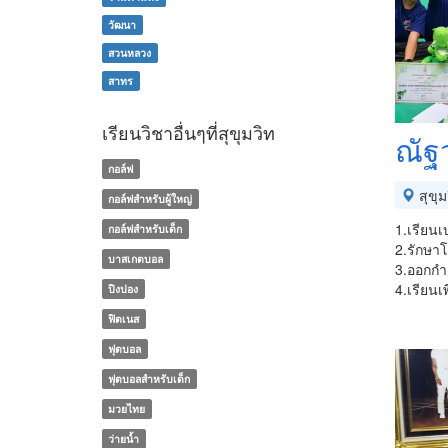
วัฒนา
สวนหลวง
สาทร
เรียนวิชาอื่นๆที่สุขุมวิท
ณัฐว
กอล์ฟ
สุขุม
กอล์ฟสำหรับผู้ใหญ่
1.เรียนเ
กอล์ฟสำหรับเด็ก
2.รักษาโ
บาสเกตบอล
3.ออกกำล
4.เรียน
ปิงปอง
ฟิตเนส
ฟุตบอล
ฟุตบอลสำหรับเด็ก
มวยไทย
ว่ายน้ำ