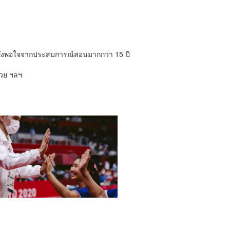
วามพึงพอใจจากประสบการณ์สอนมากกว่า 15​ ปี
มวย ฯลฯ