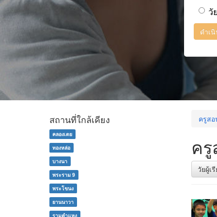
วั
ดำเน
สถานที่ใกล้เคียง
ครูสอ
คลองเตย
ครู
ทองหล่อ
บางนา
วัยผู้เ
พระราม 9
พระโขนง
ยานนาวา
รามคำแหง