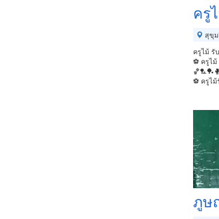
ครู
สุขุม
ครูไม้ ร
⚽ ครูไม้
🏀🏸🏓
⚽ ครูไม
ภูษณ