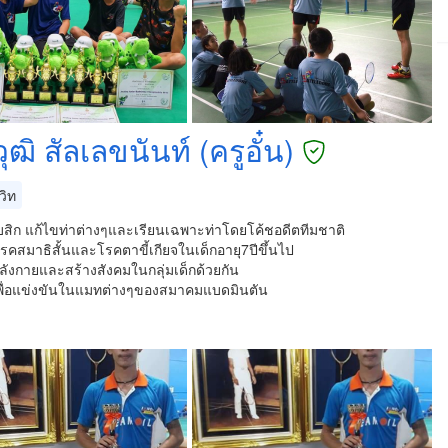
ุฒิ สัลเลขนันท์ (ครูอั๋น)
วิท
บสิก แก้ไขท่าต่างๆและเรียนเฉพาะท่าโดยโค้ชอดีตทีมชาติ
รคสมาธิสั้นและโรคตาขี้เกียจในเด็กอายุ7ปีขึ้นไป
ังกายและสร้างสังคมในกลุ่มเด็กด้วยกัน
เพื่อแข่งขันในแมทต่างๆของสมาคมแบดมินตัน