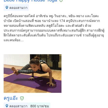
คลองสามวา
ครูบีบี๋สอนหลายสไตล์ อาทิเช่น หฐ-วินยาสะ, หยิน-หยาง และโยคะ
บำบัด เปิดบ้านสอนที่ ซอย รมานำแหง 174 ครูมีประสบการณ์หลาก
หลายสอนทั้งตามฟิตเนสคลับ สตูดิโอโยคะ และตัวต่อตัว ด้วย
ประสบการณ์ครูสามารถออกแบบคลาสที่เหมาะสมกับผู้ฝึก สามารถฝึกผู้
ฝึกได้หลายระดับตั้งแต่เริ่มต้น ไปจนถึงระดับแอดวานซ์ รวมถึงผู้สูงอายุ
และคนท้อง…
ครูแอ๊ะ
คลองสามวา
800 บาท/ชม