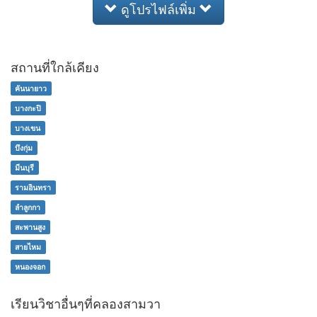
ดูโปรไฟล์เพิ่ม
สถานที่ใกล้เคียง
คันนายาว
บางกะปิ
บางเขน
บึงกุ่ม
มีนบุรี
รามอินทรา
ลำลูกกา
สะพานสูง
สายไหม
หนองจอก
เรียนวิชาอื่นๆที่คลองสามวา