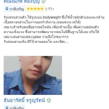
ติณณภพ ทองบุญ
ภาษีเจริญ
3 รีวิว
รับเทรนส่วนตัว ใช้รูปแบบ bodywieght ซึ่งใช้น้ำหนักตัวเองและกล้าม
เนื้อหลายๆส่วนในการออกกำลังกาย (สอนพวกเวทได้)
เหมาะสำหรับคนที่อยากลดไขมัน เพิ่มกล้ามเนื้อ เพิ่มความคล่องตัว
ความแข็งแรง ซึ่งสามารถพัฒนาจากคนไม่มีพื้นฐานได้เลย ปรับให้
เหมาะสมตามแต่ละบุคคล รวมถึงโภชนาการ
รับสอนตามเส้น BTS ตามคอนโด และฟิตเ…
ธันยารัศมิ์ จรูญรัตน์
ภาษีเจริญ