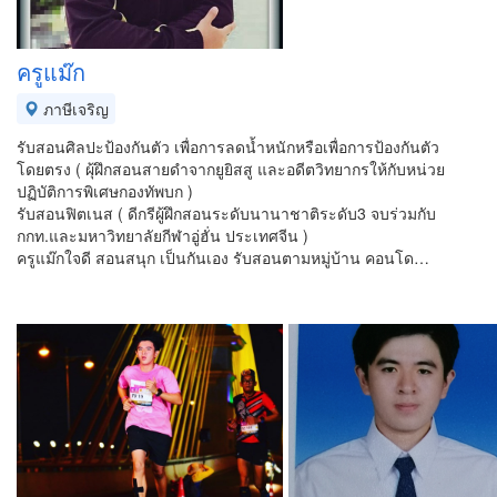
ครูแม๊ก
ภาษีเจริญ
รับสอนศิลปะป้องกันตัว เพื่อการลดน้ำหนักหรือเพื่อการป้องกันตัว
โดยตรง ( ผุ้ฝึกสอนสายดำจากยูยิสสู และอดีตวิทยากรให้กับหน่วย
ปฏิบัติการพิเศษกองทัพบก )
รับสอนฟิตเนส ( ดีกรีผู้ฝึกสอนระดับนานาชาติระดับ3 จบร่วมกับ
กกท.และมหาวิทยาลัยกีฬาอู่ฮั่น ประเทศจีน )
ครูแม๊กใจดี สอนสนุก เป็นกันเอง รับสอนตามหมู่บ้าน คอนโด…