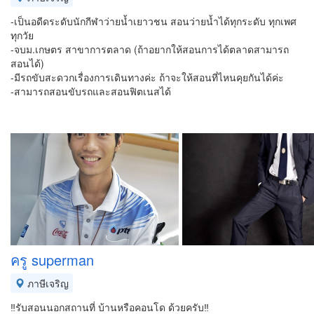
-เป็นอดีดระดับนักกีฬาว่ายน้ำเยาวชน สอนว่ายน้ำได้ทุกระดับ ทุกเพศ
ทุกวัย
-จบม.เกษตร สาขาการตลาด (ถ้าอยากให้สอนการได้ตลาดสามารถ
สอนได้)
-มีรถขับสะดวกเรื่องการเดินทางค่ะ ถ้าจะให้สอนที่ไหนคุยกันได้ค่ะ
-สามารถสอนขับรถและสอนฟิตเนสได้
ครู superman
ภาษีเจริญ
‼️รับสอนนอกสถานที่ บ้านหรือคอนโด ด้วยครับ‼️