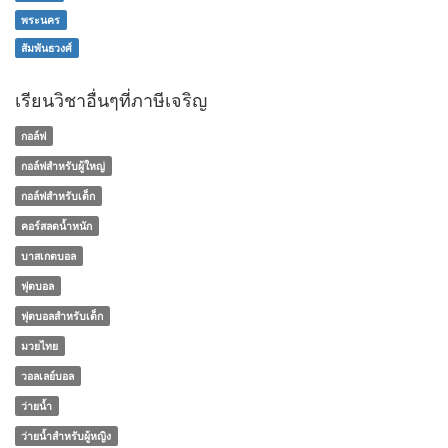
พระนคร
สัมพันธวงศ์
เรียนวิชาอื่นๆที่ภาษีเจริญ
กอล์ฟ
กอล์ฟสำหรับผู้ใหญ่
กอล์ฟสำหรับเด็ก
คอร์สลดน้ำหนัก
บาสเกตบอล
ฟุตบอล
ฟุตบอลสำหรับเด็ก
มวยไทย
วอลเลย์บอล
ว่ายน้ำ
ว่ายน้ำสำหรับผู้หญิง