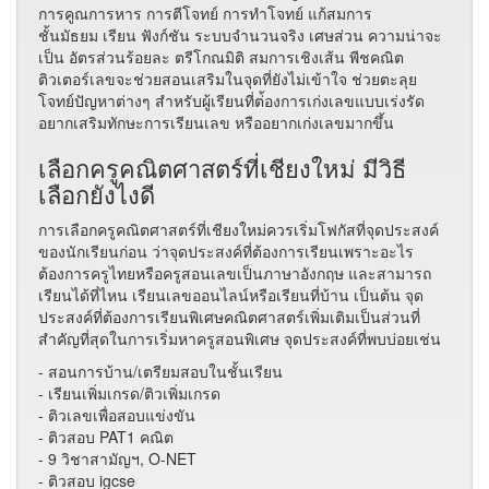
การคูณการหาร การตีโจทย์ การทำโจทย์ แก้สมการ
ชั้นมัธยม เรียน ฟังก์ชัน ระบบจำนวนจริง เศษส่วน ความน่าจะ
เป็น อัตรส่วนร้อยละ ตรีโกณมิติ สมการเชิงเส้น พีชคณิต
ติวเตอร์เลขจะช่วยสอนเสริมในจุดที่ยังไม่เข้าใจ ช่วยตะลุย
โจทย์ปัญหาต่างๆ สำหรับผู้เรียนที่ต่้องการเก่งเลขแบบเร่งรัด
อยากเสริมทักษะการเรียนเลข หรืออยากเก่งเลขมากขึ้น
เลือกครูคณิตศาสตร์ที่เชียงใหม่ มีวิธี
เลือกยังไงดี
การเลือกครูคณิตศาสตร์​ที่เชียงใหม่ควรเริ่มโฟกัสที่จุดประสงค์
ของนักเรียนก่อน ว่าจุดประสงค์ที่ต้องการเรียนเพราะอะไร
ต้องการครูไทยหรือครูสอนเลขเป็นภาษาอังกฤษ และสามารถ
เรียนได้ที่ไหน เรียนเลขออนไลน์หรือเรียนที่บ้าน เป็นต้น จุด
ประสงค์ที่ต้องการเรียนพิเศษคณิตศาสตร์เพิ่มเติมเป็นส่วนที่
สำคัญที่สุดในการเริ่มหาครูสอนพิเศษ จุดประสงค์ที่พบบ่อยเช่น
- สอนการบ้าน/เตรียมสอบในชั้นเรียน
- เรียนเพิ่มเกรด/ติวเพิ่มเกรด
- ติวเลขเพื่อสอบแข่งขัน
- ติวสอบ PAT1 คณิต
- 9 วิชาสามัญฯ, O-NET
- ติวสอบ igcse