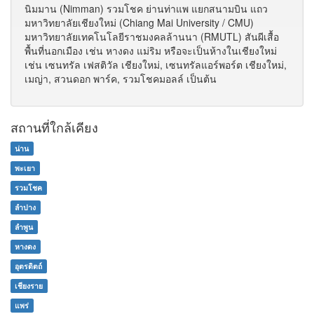
นิมมาน (Nimman) รวมโชค ย่านท่าแพ แยกสนามบิน แถว
มหาวิทยาลัยเชียงใหม่ (Chiang Mai University / CMU)
มหาวิทยาลัยเทคโนโลยีราชมงคลล้านนา (RMUTL) สันผีเสื้อ
พื้นที่นอกเมือง เช่น หางดง แม่ริม หรือจะเป็นห้างในเชียงใหม่
เช่น เซนทรัล เฟสติวัล เชียงใหม่, เซนทรัลแอร์พอร์ต เชียงใหม่,
เมญ่า, สวนดอก พาร์ค, รวมโชคมอลล์ เป็นต้น
สถานที่ใกล้เคียง
น่าน
พะเยา
รวมโชค
ลำปาง
ลำพูน
หางดง
อุตรดิตถ์
เชียงราย
แพร่