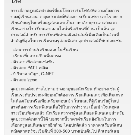
ไงดี
การเลือกครูคณิตศาสตร์​ที่แม่โจ้ควรเริ่มโฟกัสที่ความต้องการ
ของผู้เรียนก่อน ว่าจุดประสงค์ที่ต้องการเรียนเพราะอะไร อยาก
เรียนกับครูไทยหรือครูสอนเลขเป็นภาษาอังกฤษ และสะดวก
เรียนอย่างไร เรียนเลขออนไลน์หรือเรียนที่บ้าน เป็นต้น จุด
ประสงค์สำหรับการเรียนพิเศษคณิตศาสตร์เพิ่มเติมเป็นส่วนที่
สำคัญที่สุดในการเริ่มหาครูสอนพิเศษ จุดประสงค์ที่พบบ่อยเช่น
- สอนการบ้าน/เตรียมสอบในชั้นเรียน
- เรียนเพิ่มเกรด/ติวเพิ่มเกรด
- ติวเลขเพื่อสอบแข่งขัน
- ติวสอบ PAT1 คณิต
- 9 วิชาสามัญฯ, O-NET
- ติวสอบ igcse
จุดประสงค์จะต่างไปตามช่วงอายุของนักเรียน ตัวอย่างเช่น ผู้
เรียนระดับประถม-มัธยมมักต้องการเรียนพิเศษเลขเพื่อเพิ่มเกรด
ในห้องเรียนหรือเพื่อเตรียมสอบเข้า ในขณะที่ผู้เรียนวัยผู้ใหญ่
อาจต้องการเรียนพิเศษเพื่อใช้ในการทำงาน เมื่อเข้าใจเหตุผล
การเรียนพิเศษแล้ว นักเรียนควรหาผู้สอนที่สอนพิเศษเลขสำหรับ
จุดประสงค์เหล่านี้ได้ นอกจากนี้ราคาค่าเรียนยังมีผลในการ
เลือกครูสอนพิเศษมากอีกด้วย โดยปกติแล้ว ราคาค่าเรียนพิเศษ
คณิตศาสตร์จะเริ่มต้นที่ 300-500 บาทเป็นต้นไป ติวเตอร์เลข