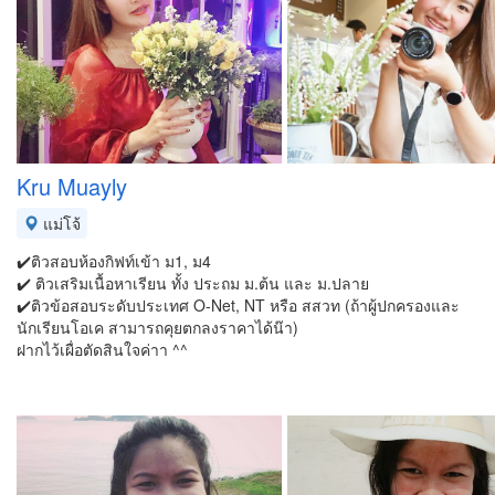
Kru Muayly
แม่โจ้
✔️ติวสอบห้องกิฟท์เข้า ม1, ม4
✔️ ติวเสริมเนื้อหาเรียน ทั้ง ประถม ม.ต้น และ ม.ปลาย
✔️ติวข้อสอบระดับประเทศ O-Net, NT หรือ สสวท (ถ้าผู้ปกครองและ
นักเรียนโอเค สามารถคุยตกลงราคาได้น๊า)
ฝากไว้เผื่อตัดสินใจค่าา ^^