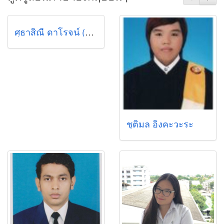
ศุธาสิณี ดาโรจน์ (กุ้ง)
ชุติมล อิงคะวะระ