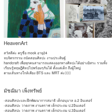
HeavenArt
สวัสดีค่ะ ครูชื่อ mook อายุ24
จบจิตรกรรม ถนัดสอนศิลปะ งานประดิษฐ์
handcraft เพื่อทุกคนสามารถแสดงออกทางศิลปะได้อย่างอิสระ รวมทั้ง
เรียนรู้ทฤษฎีศิลปไปพร้อมๆกันได้ ตั้งแต่เด็ก ถึงผู้ใหญ่
ตามเส้นทางใกล้เคียง BTS และ MRT ค่ะ🙇🏻‍♀️
มัชฌิมา เพ็งทรัพย์
-สอนศิลปะและฝึกพัฒนาการสมาธิ เด็กอนุบาล อ.2 อินเตอร์
-สอนศิลปะ วาดภาพ งานคราฟ เด็กประถม ป.2อินเตอร์
-สอนศิลปะ วาดภาพ งานคราฟ เด็กประถม ป.3อินเตอร์