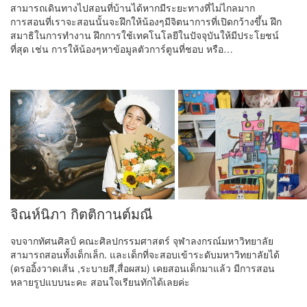
สามารถเดินทางไปสอนที่บ้านได้หากมีระยะทางที่ไม่ไกลมาก
การสอนที่เราจะสอนนั้นจะฝึกให้น้องๆมีจิตนาการที่เปิดกว้างขึ้น ฝึก
สมาธิในการทำงาน ฝึกการใช้เทคโนโลยีในปัจจุบันให้มีประโยชน์
ที่สุด เช่น การให้น้องๆหาข้อมูลตัวการ์ตูนที่ชอบ หรือ…
จิณห์นิภา กิตติกานต์มณี
จบจากทัศนศิลป์ คณะศิลปกรรมศาสตร์ จุฬาลงกรณ์มหาวิทยาลัย
สามารถสอนทั้งเด็กเล็ก. และเด็กที่จะสอบเข้าระดับมหาวิทยาลัยได้
(ดรออิ้งวาดเส้น ,ระบายสี,สื่อผสม) เคยสอนเด็กมาแล้ว มีการสอน
หลายรูปแบบนะคะ สอนใจเรียนทักได้เลยค่ะ