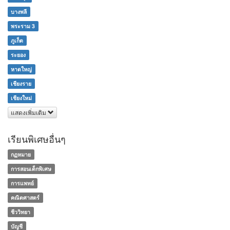
บางพลี
พระราม 3
ภูเก็ต
ระยอง
หาดใหญ่
เชียงราย
เชียงใหม่
แสดงเพิ่มเติม
เรียนพิเศษอื่นๆ
กฏหมาย
การสอนเด็กพิเศษ
การแพทย์
คณิตศาสตร์
ชีววิทยา
บัญชี