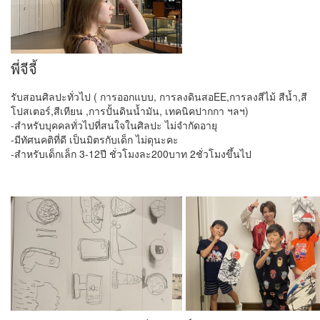
พี่จีจี้
รับสอนศิลปะทั่วไป ( การออกแบบ, การลงดินสอEE,การลงสีไม้ สีน้ำ,สี
โปสเตอร์,สีเทียน ,การปั้นดินน้ำมัน, เทคนิคปากกา ฯลฯ)
-สำหรับบุคคลทั่วไปที่สนใจในศิลปะ ไม่จำกัดอายุ
-มีทัศนคติที่ดี เป็นมิตรกับเด็ก ไม่ดุนะคะ
-สำหรับเด็กเล็ก 3-12ปี ชั่วโมงละ200บาท 2ชั่วโมงขึ้นไป