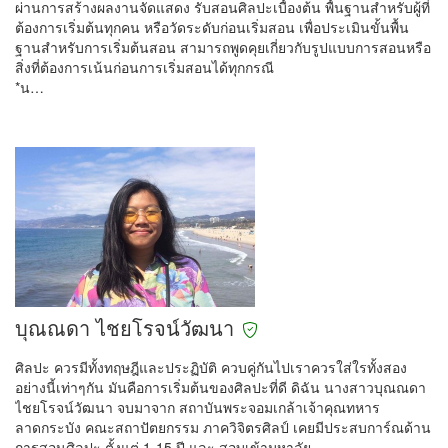
ผ่านการสร้างผลงานจัดแสดง รับสอนศิลปะเบื้องต้น พื้นฐานสำหรับผู้ที่
ต้องการเริ่มต้นทุกคน หรือวัดระดับก่อนเริ่มสอน เพื่อประเมินขั้นพื้น
ฐานสำหรับการเริ่มต้นสอน สามารถพูดคุยเกี่ยวกับรูปแบบการสอนหรือ
สิ่งที่ต้องการเน้นก่อนการเริ่มสอนได้ทุกกรณี
*น…
บุณณดา ไชยโรจน์วัฒนา
ศิลปะ ควรมีทั้งทฤษฎีและประฏิบัติ ควบคู่กันไปเราควรใส่ใรทั้งสอง
อย่างนี้เท่าๆกัน มันคือการเริ่มต้นของศิลปะที่ดี ดิฉัน นางสาวบุณณดา
ไชยโรจน์วัฒนา จบมาจาก สถาบันพระจอมเกล้าเจ้าคุณทหาร
ลาดกระบัง คณะสถาปัตยกรรม ภาควิจิตรศิลป์ เคยมีประสบการ์ณด้าน
การสอนศิลปะ ตั้งแต่ 1-15 ปี และ สอบเข้ามหาลัย