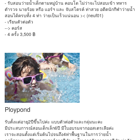
- รับสอนว่ายน้ำเด็กตามหมู่บ้าน คอนโด ไม่ว่าจะไปสอบเข้า ทหาร
ตำรวจ นายร้อย หรือ แอร์ฯ และ จับสโตรค์ ท่าสวย อดีตนักกีฬาว่ายน้ำ
สอนได้ครบทั้ง 4 ท่า ว่ายเป็นเร็วแน่นอน >< (neuf01)
- เรียนตัวต่อตัว
--> คอร์ส
- 4 ครั้ง 3,500 ฿
Ploypond
รับตั้งแต่อายุ2ปีขึ้นไปค่ะ แบบตัวต่อตัวและกลุ่มนะคะ
มีประสบการณ์สอนเด็กเล็ก6ปี มีใบอบรมจากออสเตรเลียค่ะ
เราจะสอนตั้งแต่เริ่มต้นไปจนถึง4ท่าพื้นฐานในการว่ายน้ำ