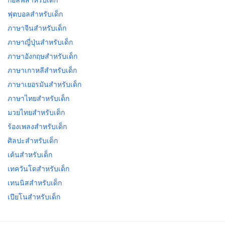
ฟุตบอลสำหรับเด็ก
ภาษาจีนสำหรับเด็ก
ภาษาญี่ปุ่นสำหรับเด็ก
ภาษาอังกฤษสำหรับเด็ก
ภาษาเกาหลีสำหรับเด็ก
ภาษาเยอรมันสำหรับเด็ก
ภาษาไทยสำหรับเด็ก
มวยไทยสำหรับเด็ก
ร้องเพลงสำหรับเด็ก
ศิลปะสำหรับเด็ก
เต้นสำหรับเด็ก
เทควันโดสำหรับเด็ก
เทนนิสสำหรับเด็ก
เปียโนสำหรับเด็ก