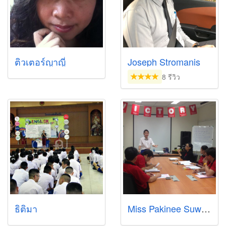
ติวเตอร์ญาญี๋
Joseph Stromanis
8 รีวิว
ธิติมา
Miss Pakinee Suwannakaew