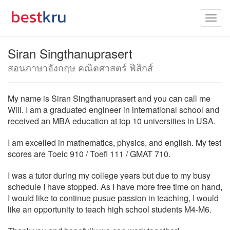
Siran Singthanuprasert
สอนภาษาอังกฤษ คณิตศาสตร์ ฟิสิกส์
My name is Siran Singthanuprasert and you can call me
Will. I am a graduated engineer in international school and
received an MBA education at top 10 universities in USA.
I am excelled in mathematics, physics, and english. My test
scores are Toeic 910 / Toefl 111 / GMAT 710.
I was a tutor during my college years but due to my busy
schedule I have stopped. As I have more free time on hand,
I would like to continue pusue passion in teaching, I would
like an opportunity to teach high school students M4-M6.