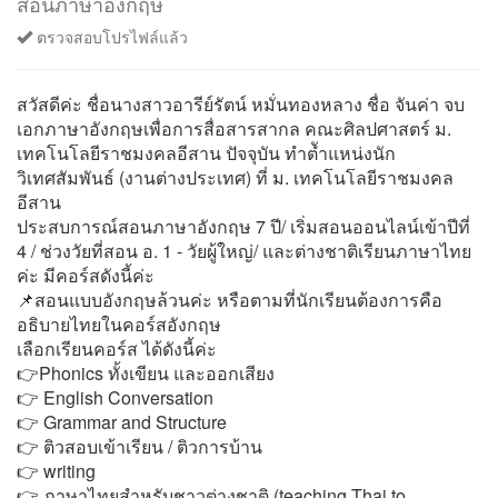
สอนภาษาอังกฤษ
ตรวจสอบโปรไฟล์แล้ว
สวัสดีค่ะ ชื่อนางสาวอารีย์รัตน์ หมั่นทองหลาง ชื่อ จันค่า จบ
เอกภาษาอังกฤษเพื่อการสื่อสารสากล คณะศิลปศาสตร์ ม.
เทคโนโลยีราชมงคลอีสาน ปัจจุบัน ทำตัำแหน่งนัก
วิเทศสัมพันธ์ (งานต่างประเทศ) ที่ ม. เทคโนโลยีราชมงคล
อีสาน
ประสบการณ์สอนภาษาอังกฤษ 7 ปี/ เริ่มสอนออนไลน์เข้าปีที่
4 / ช่วงวัยที่สอน อ. 1 - วัยผู้ใหญ่/ และต่างชาติเรียนภาษาไทย
ค่ะ มีคอร์สดังนี้ค่ะ
📌สอนแบบอังกฤษล้วนค่ะ หรือตามที่นักเรียนต้องการคือ
อธิบายไทยในคอร์สอังกฤษ
เลือกเรียนคอร์ส ได้ดังนี้ค่ะ
👉Phonics ทั้งเขียน และออกเสียง
👉 English Conversation
👉 Grammar and Structure
👉 ติวสอบเข้าเรียน / ติวการบ้าน
👉 writing
👉 ภาษาไทยสำหรับชาวต่างชาติ (teaching Thai to