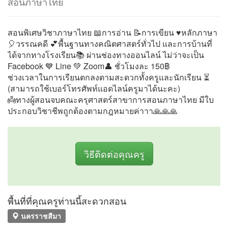
สอนภาษาไทย
สอนพิเศษวิชาภาษาไทย 📖การอ่าน 📝การเขียน ♥หลักภาษา
🎈วรรณคดี 💕พื้นฐานทางคณิตศาสตร์ทั่วไป และการบ้านที่
ได้จากทางโรงเรียน📚 ผ่านช่องทางออนไลน์ ไม่ว่าจะเป็น
Facebook 💙 Line 💚 Zoom👤 ชั่วโมงละ 150฿
ช่วงเวลาในการเรียนตกลงตามสะดวกทั้งครูและนักเรียน ⏳
(สามารถใช้เบอร์โทรศัพท์แอดไลน์ครูมาได้นะคะ)
👼ทางผู้สอนจบคณะครุศาสตร์สาขาการสอนภาษาไทย มีใบ
ประกอบวิชาชีพถูกต้องตามกฎหมายค่าาา🙏🙏🙏
วิธีติดต่อคุณครู
พื้นที่ที่คุณครูท่านนี้สะดวกสอน
นครราชสีมา