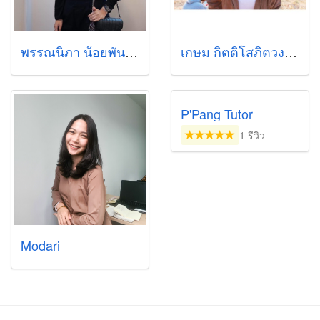
พรรณนิภา น้อยพันธ์ (ป๊อป)
เกษม กิตติโสภิตวงศ์ (บอส)
P'Pang Tutor
1 รีวิว
Modari