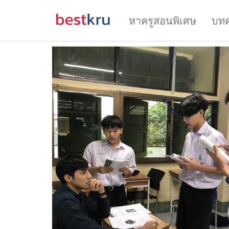
หาครูสอนพิเศษ
บท