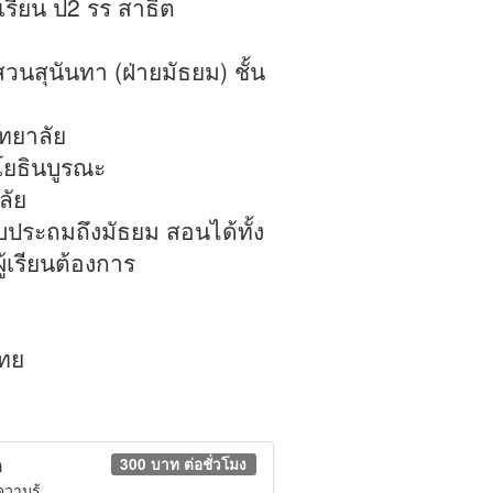
เรียน ป2 รร สาธิต
สวนสุนันทา (ฝ่ายมัธยม) ชั้น
ิทยาลัย
โยธินบูรณะ
ลัย
ประถมถึงมัธยม สอนได้ทั้ง
ู้เรียนต้องการ
ไทย
ด
300 บาท ต่อชั่วโมง
วามรู้