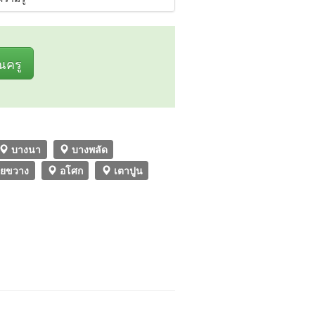
ุณครู
บางนา
บางพลัด
วยขวาง
อโศก
เตาปูน