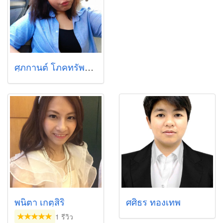
ศุภกานต์ โภคทรัพย์ (แก้มใส)
พนิตา เกตุสิริ
ศศิธร ทองเทพ
1 รีวิว