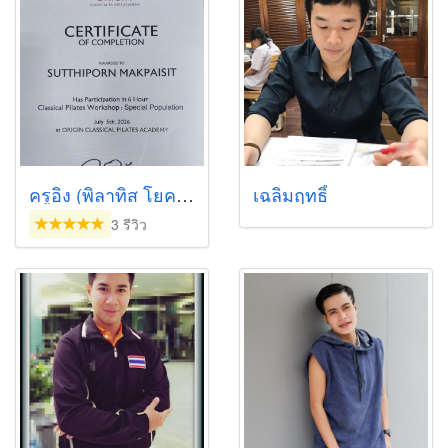
ครูอิง (พิลาทิส โยคะ เวทเทรนนิ่ง)
เฉลิมฤทธิ์
3 รีวิว