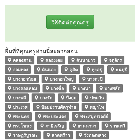
วิธีติดต่อคุณครู
พื้นที่ที่คุณครูท่านนี้สะดวกสอน
คลองสาน
คลองเตย
คันนายาว
จตุจักร
จอมทอง
ดินแดง
ดุสิต
ทุ่งครุ
ธนบุรี
บางกอกน้อย
บางกอกใหญ่
บางกะปิ
บางคอแหลม
บางซื่อ
บางนา
บางพลัด
บางพลี
บางรัก
บึงกุ่ม
ปทุมวัน
ประเวศ
ป้อมปราบศัตรูพ่าย
พญาไท
พระนคร
พระประแดง
พระสมุทรเจดีย์
พระโขนง
ภาษีเจริญ
ยานนาวา
ราชเทวี
ราษฎร์บูรณะ
ลาดพร้าว
วังทองหลาง