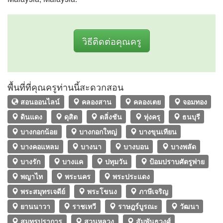
วิธีติดต่อคุณครู
พื้นที่ที่คุณครูท่านนี้สะดวกสอน
สอนออนไลน์
คลองสาน
คลองเตย
จอมทอง
ดินแดง
ดุสิต
ตลิ่งชัน
ทุ่งครุ
ธนบุรี
บางกอกน้อย
บางกอกใหญ่
บางขุนเทียน
บางคอแหลม
บางนา
บางบอน
บางพลัด
บางรัก
บางแค
ปทุมวัน
ป้อมปราบศัตรูพ่าย
พญาไท
พระนคร
พระประแดง
พระสมุทรเจดีย์
พระโขนง
ภาษีเจริญ
ยานนาวา
ราชเทวี
ราษฎร์บูรณะ
วัฒนา
สมุทรปราการ
สวนหลวง
สัมพันธวงศ์