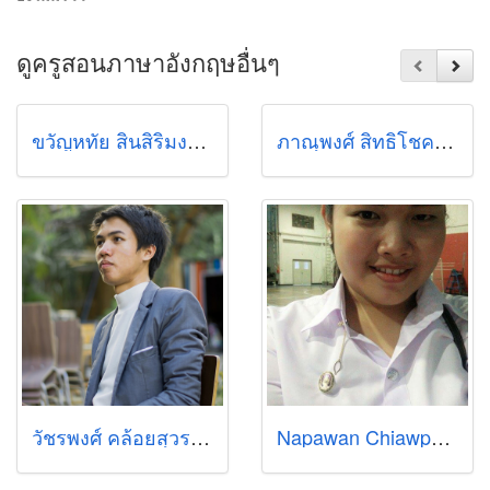
ดูครูสอนภาษาอังกฤษอื่นๆ
ขวัญหทัย สินสิริมงคล (ขวัญ)
ภาณุพงศ์ สิทธิโชคสุขสกุล
วัชรพงศ์ คล้อยสุวรรณ์ (วิน)
Napawan Chiawpanit