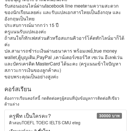
รับสอนออนไลน์ผ่านfacebook line meetตามความสะดวก
ของนักเรียนเลยค่ะ และรับแปลเอกสารไทยเป็นอังกฤษ และ
อังกฤษเป็นไทย
ประสบการณ์มากกว่า 15 ปี
ครูแนนรับแปลเองค่ะ
ถ้าสนใจก็ทักเฟสส่วนตัวหรือสแกนคิวอาร์โค้ดทักไลน์มาก็ได้
ค่ะ
ปล.สามารถชำระเงินผ่านธนาคาร พร้อมเพย์,true money
wallet,ตู้บุญเติม,PayPal ,เคาน์เตอร์เซอร์วิส เซเว่น อีเลฟเว่น
และบัตรเครดิต MasterCard ได้นะคะ (ครูแนนเข้าใจปัญหา
สภาวะการเงินของลูกค้าคะ)
ขอบพระคุณเป็นอย่างสูงค่ะ
คอร์สเรียน
ต้องการเรียนคอร์สนี้ กดติดต่อครูผู้สอนที่ปุ่มข้อมูลการติดต่อสีเขียว
ด้านล่าง
ครูพีท เป็นใครคะ?
30000 บาท
ติวสอบTOEFL TOEIC IELTS CMU eteg
เรียนคอร์สละ
2 ชั่วโมง