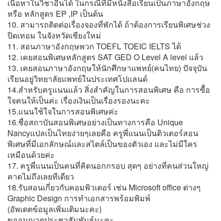
เนื้อหาในวิชาอื่นได้ ในกรณีที่มีหนังสือเรียนเป็นภาษาอังกฤษ
หรือ หลักสูตร EP ,IP เป็นต้น
10. สามารถติดต่อเรื่องจองที่พักได้ ถ้าต้องการเรียนพิเศษช่วง
ปิดเทอม ในจังหวัดเชียงใหม่
11. สอนภาษาอังกฤษพวก TOEFL TOEIC IELTS ได้
12. เคยสอนพิเศษหลักสูตร SAT GED O Level A level แล้ว
13. เคยสอนภาษาอังกฤษให้นักศึกษาแพทย์(คนไทย) ปัจจุบัน
เรียนอยู่วิทยาลัยแพทย์ในประเทศโปแลนด์
14.สำหรับครูแนนแล้ว สิ่งสำคัญในการสอนพิเศษ คือ การซื้อ
ใจคนให้เป็นค่ะ เรื่องเงินเป็นเรื่องรองนะคะ
15.แนนใช้ใจในการสอนพิเศษค่ะ
16.ชื่อสถาบันสอนพิเศษอย่างเป็นทางการคือ Unique
Nancyแปลเป็นไทยง่ายๆเลยคือ ครูพี่แนนเป็นติวเตอร์สอน
พิเศษที่มีเอกลักษณ์และสไตล์เป็นของตัวเอง และไม่มีใคร
เหมือนด้วยค่ะ
17. ครูพี่แนนเป็นคนที่คิดนอกกรอบ สุดๆ อย่างที่คนส่วนใหญ่
คาดไม่ถึงเลยทีเดียว
18.รับสอนเกี่ยวกับคอมพิวเตอร์ เช่น Microsoft office ต่างๆ
Graphic Design การทำเอกสารพร้อมพิมพ์
(อัพเดตข้อมูลเพิ่มเติมนะคะ)
ขออนุญาตประชาสัมพันธ์นะคะ