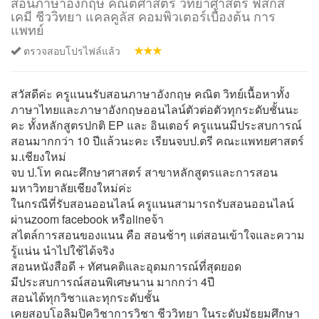
สอนภาษาอังกฤษ คณิตศาสตร์ วิทยาศาสตร์ ฟิสิกส์
เคมี ชีววิทยา แคลคูลัส คอมพิวเตอร์เบื้องต้น การ
แพทย์
ตรวจสอบโปรไฟล์แล้ว
สวัสดีค่ะ ครูแนนรับสอนภาษาอังกฤษ คณิต วิทย์เนื้อหาทั้ง
ภาษาไทยและภาษาอังกฤษออนไลน์ตัวต่อตัวทุกระดับชั้นนะ
คะ ทั้งหลักสูตรปกติ EP และ อินเตอร์ ครูแนนมีประสบการณ์
สอนมากกว่า 10 ปีแล้วนะคะ เรียนจบป.ตรี คณะแพทยศาสตร์
ม.เชียงใหม่
จบ ป.โท คณะศึกษาศาสตร์ สาขาหลักสูตรและการสอน
มหาวิทยาลัยเชียงใหม่ค่ะ
ในกรณีที่รับสอนออนไลน์ ครูแนนสามารถรับสอนออนไลน์
ผ่านzoom facebook หรือlineจ้า
สไตล์การสอนของแนน คือ สอนช้าๆ แต่สอนเข้าใจและความ
รู้แน่น นำไปใช้ได้จริง
สอนหนังสือดี + ทัศนคติและอุดมการณ์ที่สุดยอด
มีประสบการณ์สอนพิเศษนาน มากกว่า 4ปี
สอนได้ทุกวิชาและทุกระดับชั้น
เคยสอบโอลิมปิควิชาการวิชา ชีววิทยา ในระดับมัธยมศึกษา