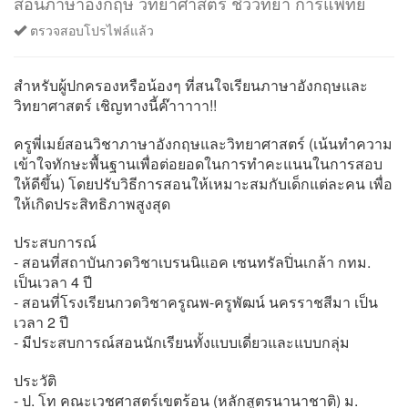
สอนภาษาอังกฤษ วิทยาศาสตร์ ชีววิทยา การแพทย์
ตรวจสอบโปรไฟล์แล้ว
สำหรับผู้ปกครองหรือน้องๆ ที่สนใจเรียนภาษาอังกฤษและ
วิทยาศาสตร์ เชิญทางนี้ค๊าาาาา!!
ครูพี่เมย์สอนวิชาภาษาอังกฤษและวิทยาศาสตร์ (เน้นทำความ
เข้าใจทักษะพื้นฐานเพื่อต่อยอดในการทำคะแนนในการสอบ
ให้ดีขึ้น) โดยปรับวิธีการสอนให้เหมาะสมกับเด็กแต่ละคน เพื่อ
ให้เกิดประสิทธิภาพสูงสุด
ประสบการณ์
- สอนที่สถาบันกวดวิชาเบรนนิแอค เซนทรัลปิ่นเกล้า กทม.
เป็นเวลา 4 ปี
- สอนที่โรงเรียนกวดวิชาครูณพ-ครูพัฒน์ นครราชสีมา เป็น
เวลา 2 ปี
- มีประสบการณ์สอนนักเรียนทั้งแบบเดี่ยวและแบบกลุ่ม
ประวัติ
- ป. โท คณะเวชศาสตร์เขตร้อน (หลักสูตรนานาชาติ) ม.