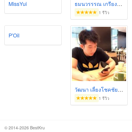
MissYui
ธมนวรรรณ เกรียงไชยกิจกุล
1 รีวิว
P'Oil
วัฒนา เลี้ยงโชคชัย (เอ)
1 รีวิว
© 2014-2026 BestKru