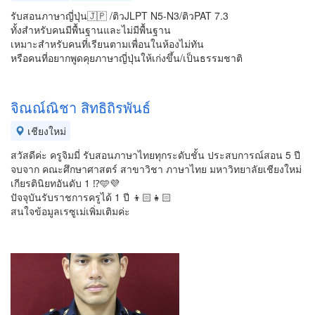
รับสอนภาษาญี่ปุ่น🇯🇵 /ติวJLPT N5-N3/ติวPAT 7.3
ทั้งสำหรับคนมีพื้นฐานและไม่มีพื้นฐาน
เหมาะสำหรับคนที่เรียนตามเพื่อนในห้องไม่ทัน
หรือคนที่อยากพูดคุยภาษาญี่ปุ่นให้เก่งขึ้น/เป็นธรรมชาติ
จิณณ์ณิชา สิทธิถิรพันธ์
เชียงใหม่
สวัสดีค่ะ ครูจิมมี่ รับสอนภาษาไทยทุกระดับชั้น ประสบการณ์สอน 5 ปี
จบจาก คณะศึกษาศาสตร์ สาขาวิชา ภาษาไทย มหาวิทยาลัยเชียงใหม่
เกียรตินิยทอันดับ 1 ⁉️🩵💜
ปัจจุบันรับราชการครูได้ 1 ปี 👦🏻👧🏻
สนใจข้อมูลเรซูเม่เพิ่มเติมค่ะ