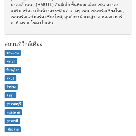
มงคลล้านนา (RMUTL) สันผีเสื้อ พื้นที่นอกเมือง เช่น หางดง
แม่ริม หรือจะเป็นห้างสรรพสินค้าต่างๆ เช่น เซนทรัลเชียงใหม่,
เซนทรัลแอร์พอร์ต เชียงใหม่, ศูนย์การค้าเมญ่า, สวนดอก พาร์
ค, ห้างรวมโชค เป็นต้น
สถานที่ใกล้เคียง
ขอนแก่น
พะเยา
พิษณุโลก
ลพบุรี
ลำปาง
ลำพูน
สุพรรณบุรี
หนองคาย
อุดรธานี
เชียงราย