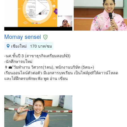
Momay sensei
เชียงใหม่
170 บาท/ชม
-นศ.ชั้นปี 3 (สาขาธุรกิจเตรียมสอบN3)
-นักศึกษาจบใหม่
👨‍💼*วัยทำงาน วิศวกร(1คน), พนักงานบริษัท (5คน+)
เรียนออนไลน์ตัวต่อตัว มีเอกสารบทเรียน เป็นไฟล์pdfให้ดาวน์โหลด
และได้ฝึกครบทักษะฟัง พูด อ่าน เขียน