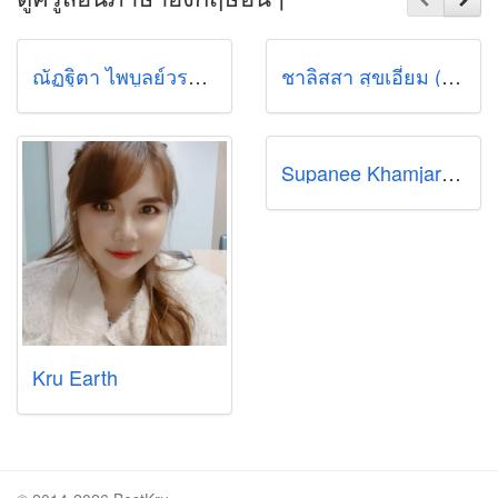
ณัฏฐิตา ไพบูลย์วรากิจ (หนิง)
ชาลิสสา สุขเอี่ยม (ฟ้า)
Supanee Khamjaroen
Kru Earth