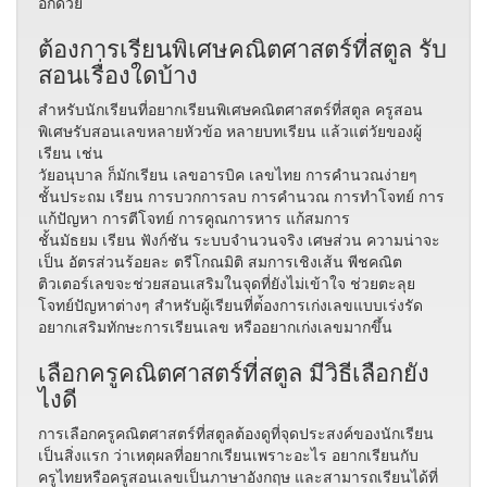
อีกด้วย
ต้องการเรียนพิเศษคณิตศาสตร์ที่สตูล รับ
สอนเรื่องใดบ้าง
สำหรับนักเรียนที่อยากเรียนพิเศษคณิตศาสตร์ที่สตูล ครูสอน
พิเศษรับสอนเลขหลายหัวข้อ หลายบทเรียน แล้วแต่วัยของผู้
เรียน เช่น
วัยอนุบาล ก็มักเรียน เลขอารบิค เลขไทย การคำนวณง่ายๆ
ชั้นประถม เรียน การบวกการลบ การคำนวณ การทำโจทย์ การ
แก้ปัญหา การตีโจทย์ การคูณการหาร แก้สมการ
ชั้นมัธยม เรียน ฟังก์ชัน ระบบจำนวนจริง เศษส่วน ความน่าจะ
เป็น อัตรส่วนร้อยละ ตรีโกณมิติ สมการเชิงเส้น พีชคณิต
ติวเตอร์เลขจะช่วยสอนเสริมในจุดที่ยังไม่เข้าใจ ช่วยตะลุย
โจทย์ปัญหาต่างๆ สำหรับผู้เรียนที่ต่้องการเก่งเลขแบบเร่งรัด
อยากเสริมทักษะการเรียนเลข หรืออยากเก่งเลขมากขึ้น
เลือกครูคณิตศาสตร์ที่สตูล มีวิธีเลือกยัง
ไงดี
การเลือกครูคณิตศาสตร์​ที่สตูลต้องดูที่จุดประสงค์ของนักเรียน
เป็นสิ่งแรก ว่าเหตุผลที่อยากเรียนเพราะอะไร อยากเรียนกับ
ครูไทยหรือครูสอนเลขเป็นภาษาอังกฤษ และสามารถเรียนได้ที่