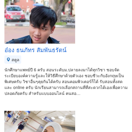
อ๋อง​ ธนภัทร​ สัมพันธ​รัตน์​
สตูล
นักศึกษา​แพทย์​ปี​ 6 ครับ​ สอนระดับ​ม.ปลายลงมาได้ทุกวิชา​ ชอบจัด
ระเบียบ​องค์​ความรู้​และให้วิธีศึกษา​ด้วยตัวเอง​ ชอบชีวะกับอังกฤษ​เป็น
พิเศษ​ครับ​ วิชาอื่นๆคุยกันได้ครับ สอนคอมพิวเตอร์​ก็ได้ รับสอนทั้งสด
และ online ครับ นักเรียนสามารถเลือกสถานที่ที่สะดวกได้เองเพื่อความ
ปลอดภัยครับ สำหรับแบบออนไลน์ คนสอ…