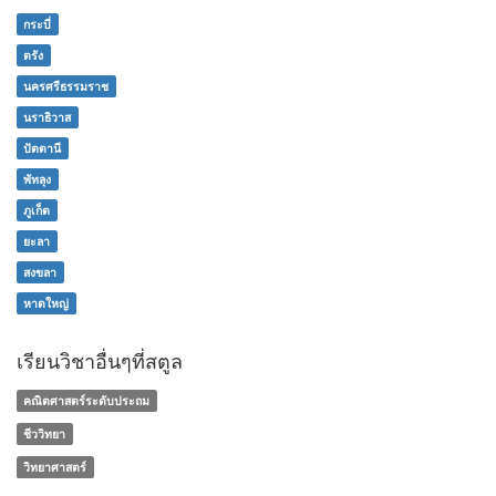
กระบี่
ตรัง
นครศรีธรรมราช
นราธิวาส
ปัตตานี
พัทลุง
ภูเก็ต
ยะลา
สงขลา
หาดใหญ่
เรียนวิชาอื่นๆที่สตูล
คณิตศาสตร์ระดับประถม
ชีววิทยา
วิทยาศาสตร์