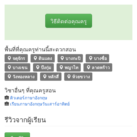
วิธีติดต่อคุณครู
พื้นที่ที่คุณครูท่านนี้สะดวกสอน
จตุจักร
ดินแดง
บางกะปิ
บางซื่อ
บางเขน
บึงกุ่ม
พญาไท
ลาดพร้าว
วังทองหลาง
หลักสี่
ห้วยขวาง
วิชาอื่นๆ ที่คุณครูสอน
ติวเตอร์ภาษาอังกฤษ
เรียนภาษาอังกฤษวันเสาร์อาทิตย์
รีวิวจากผู้เรียน