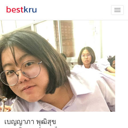
เบญญาภา พุฒิสุข