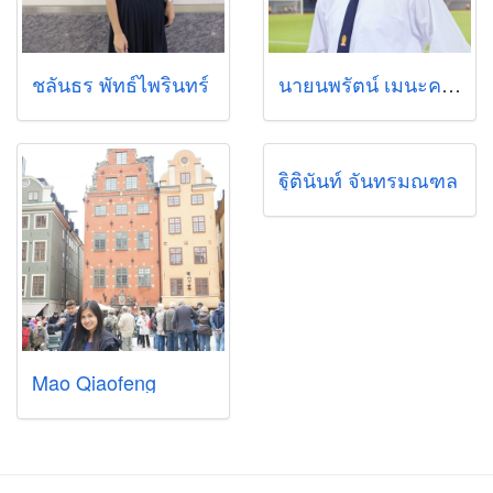
ชลันธร พัทธ์ไพรินทร์
นายนพรัตน์ เมนะคงคา
ฐิตินันท์ จันทรมณฑล
Mao Qiaofeng