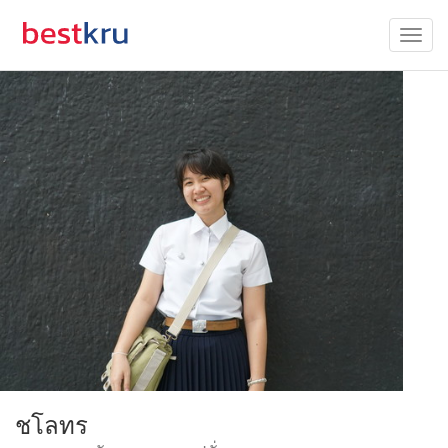
ชโลทร