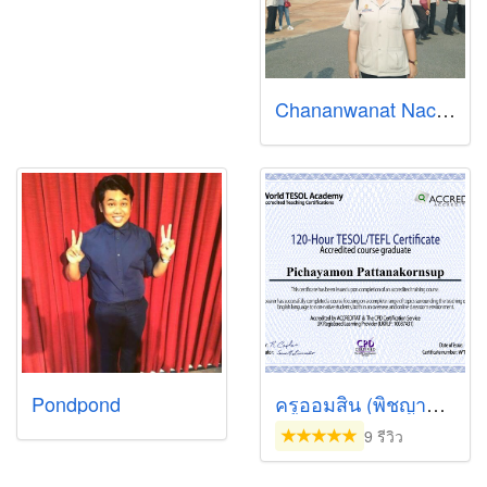
Chananwanat Nachaiwet (Pure)
Pondpond
ครูออมสิน (พิชญามณฑ์ พัฒนกรทรัพย์)
9 รีวิว