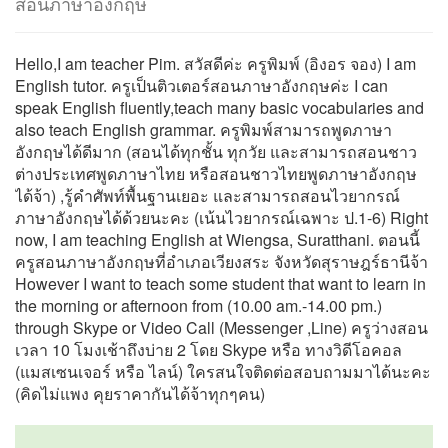
สอนภาษาอังกฤษ
Hello,I am teacher Pim. สวัสดีค่ะ ครูพิมพ์ (อิงอร จอง) I am
English tutor. ครูเป็นติวเตอร์สอนภาษาอังกฤษค่ะ I can
speak English fluently,teach many basic vocabularies and
also teach English grammar. ครูพิมพ์สามารถพูดภาษา
อังกฤษได้ดีมาก (สอนได้ทุกชั้น ทุกวัย และสามารถสอนชาว
ต่างประเทศพูดภาษาไทย หรือสอนชาวไทยพูดภาษาอังกฤษ
ได้จ้า) ,รู้คำศัพท์พื้นฐานเยอะ และสามารถสอนไวยากรณ์
ภาษาอังกฤษได้ด้วยนะคะ (เน้นไวยากรณ์เฉพาะ ป.1-6) Right
now, I am teaching English at Wiengsa, Suratthani. ตอนนี้
ครูสอนภาษาอังกฤษที่อำเภอเวียงสระ จังหวัดสุราษฎร์ธานีจ้า
However I want to teach some student that want to learn in
the morning or afternoon from (10.00 am.-14.00 pm.)
through Skype or Video Call (Messenger ,Line) ครูว่างสอน
เวลา 10 โมงเช้าถึงบ่าย 2 โดย Skype หรือ ทางวิดีโอคอล
(แมสเซนเจอร์ หรือ ไลน์) ใครสนใจติดต่อสอบถามมาได้นะคะ
(คิดไม่แพง คุยราคากันได้จ้าทุกๆคน)