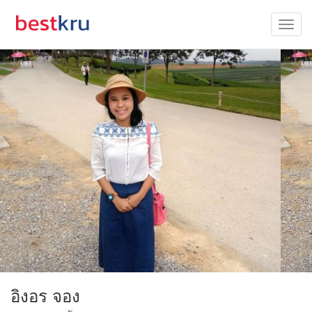
อิงอร จอง