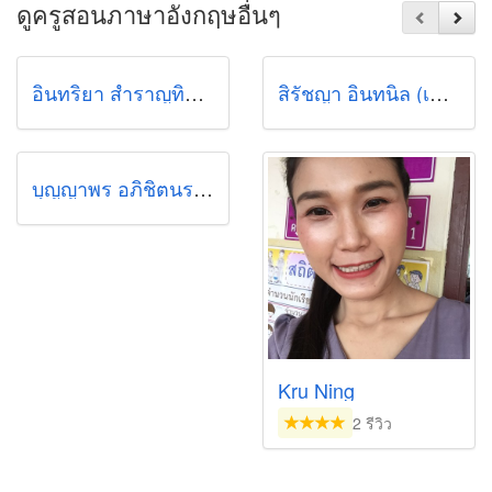
ดูครูสอนภาษาอังกฤษอื่นๆ
อินทริยา สำราญทิวาวัลย์ (อิน)
สิรัชญา อินทนิล (เกล้า)
บุญญาพร อภิชิตนรานนท์ (รุ้ง)
Kru Ning
2 รีวิว