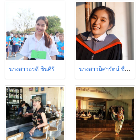
นางสาวอรดี ชินคีรี
นางสาวนิศารัตน์ ชื่นใจ