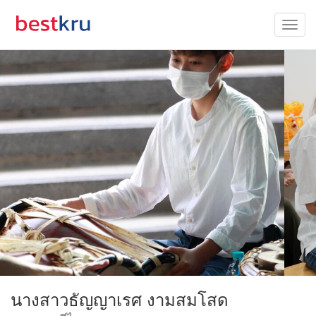
นางสาวธัญญาเรศ งามสมโสด