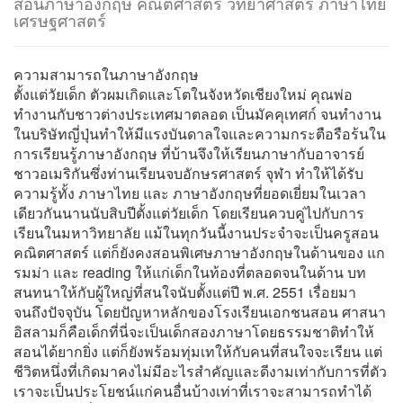
สอนภาษาอังกฤษ คณิตศาสตร์ วิทยาศาสตร์ ภาษาไทย
เศรษฐศาสตร์
ความสามารถในภาษาอังกฤษ
ตั้งแต่วัยเด็ก ตัวผมเกิดและโตในจังหวัดเชียงใหม่ คุณพ่อ
ทำงานกับชาวต่างประเทศมาตลอด เป็นมัคคุเทศก์ จนทำงาน
ในบริษัทญี่ปุ่นทำให้มีแรงบันดาลใจและความกระตือรือร้นใน
การเรียนรู้ภาษาอังกฤษ ที่บ้านจึงให้เรียนภาษากับอาจารย์
ชาวอเมริกันซึ่งท่านเรียนจบอักษรศาสตร์ จุฬา ทำให้ได้รับ
ความรู้ทั้ง ภาษาไทย และ ภาษาอังกฤษที่ยอดเยี่ยมในเวลา
เดียวกันนานนับสิบปีตั้งแต่วัยเด็ก โดยเรียนควบคู่ไปกับการ
เรียนในมหาวิทยาลัย แม้ในทุกวันนี้งานประจำจะเป็นครูสอน
คณิตศาสตร์ แต่ก็ยังคงสอนพิเศษภาษาอังกฤษในด้านของ แก
รมม่า และ reading ให้แก่เด็กในท้องที่ตลอดจนในด้าน บท
สนทนาให้กับผู้ใหญ่ที่สนใจนับตั้งแต่ปี พ.ศ. 2551 เรื่อยมา
จนถึงปัจจุบัน โดยปัญหาหลักของโรงเรียนเอกชนสอน ศาสนา
อิสลามก็คือเด็กที่นี่จะเป็นเด็กสองภาษาโดยธรรมชาติทำให้
สอนได้ยากยิ่ง แต่ก็ยังพร้อมทุ่มเทให้กับคนที่สนใจจะเรียน แต่
ชีวิตหนึ่งที่เกิดมาคงไม่มีอะไรสำคัญและดีงามเท่ากับการที่ตัว
เราจะเป็นประโยชน์แก่คนอื่นบ้างเท่าที่เราจะสามารถทำได้