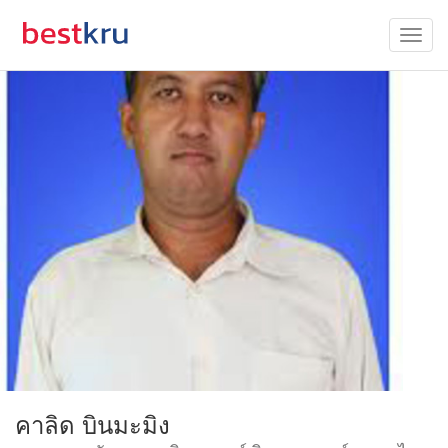
คาลิด บินมะมิง