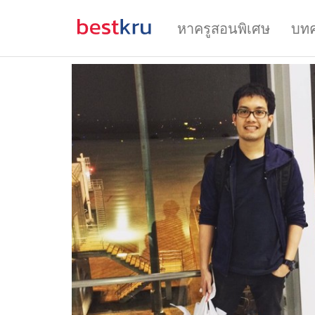
หาครูสอนพิเศษ
บท