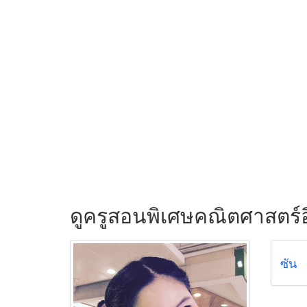
ดูครูสอนพิเศษคณิตศาสตร์อ
ซัน