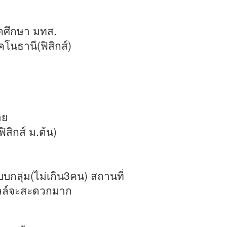
ฑิตศึกษา มทส.
นธานี(ฟิสิกส์)​
าย
สิกส์ ม.ต้น)
กลุ่ม(ไม่เกิน3คน) สถานที่
ลล์จะสะดวกมาก