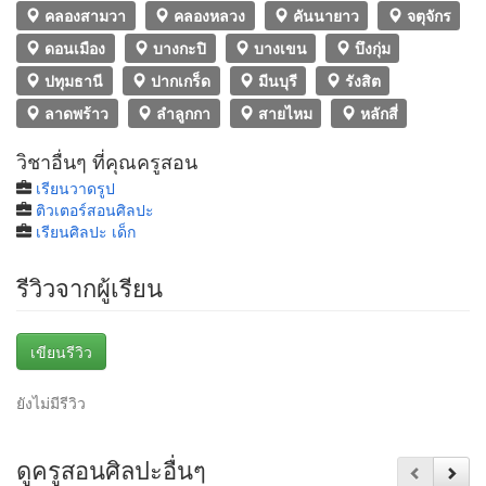
คลองสามวา
คลองหลวง
คันนายาว
จตุจักร
ดอนเมือง
บางกะปิ
บางเขน
บึงกุ่ม
ปทุมธานี
ปากเกร็ด
มีนบุรี
รังสิต
ลาดพร้าว
ลำลูกกา
สายไหม
หลักสี่
วิชาอื่นๆ ที่คุณครูสอน
เรียนวาดรูป
ติวเตอร์สอนศิลปะ
เรียนศิลปะ เด็ก
รีวิวจากผู้เรียน
เขียนรีวิว
ยังไม่มีรีวิว
ดูครูสอนศิลปะอื่นๆ