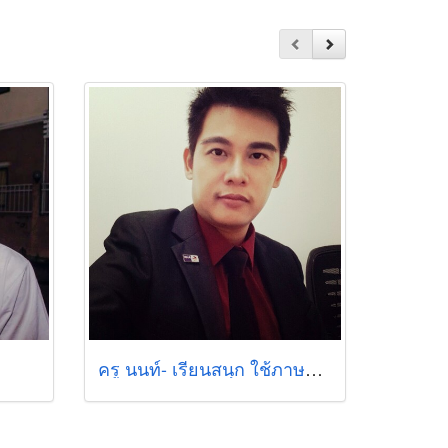
ครู นนท์- เรียนสนุก ใช้ภาษาได้เร็ว