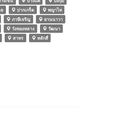
างเขน
บางแค
บึงกุ่ม
าย
ปากเกร็ด
พญาไท
ภาษีเจริญ
ยานนาวา
วังทองหลาง
วัฒนา
สาทร
หลักสี่