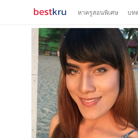
หาครูสอนพิเศษ
บท