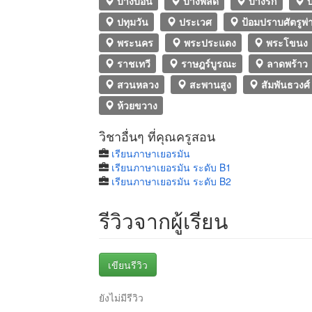
บางบอน
บางพลัด
บางรัก
บ
ปทุมวัน
ประเวศ
ป้อมปราบศัตรูพ่
พระนคร
พระประแดง
พระโขนง
ราชเทวี
ราษฎร์บูรณะ
ลาดพร้าว
สวนหลวง
สะพานสูง
สัมพันธวงศ์
ห้วยขวาง
วิชาอื่นๆ ที่คุณครูสอน
เรียนภาษาเยอรมัน
เรียนภาษาเยอรมัน ระดับ B1
เรียนภาษาเยอรมัน ระดับ B2
รีวิวจากผู้เรียน
เขียนรีวิว
ยังไม่มีรีวิว