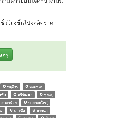
หากมีความสนใจด้านใดเป็น
ชั่วโมงขึ้นไปจะคิดราคา
ุณครู
จตุจักร
จอมทอง
งชัน
ทวีวัฒนา
ทุ่งครุ
างกอกน้อย
บางกอกใหญ่
ลม
บางซื่อ
บางนา