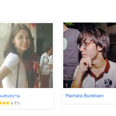
ี แสบงบาน
Pachara Bunkham
6 รีวิว