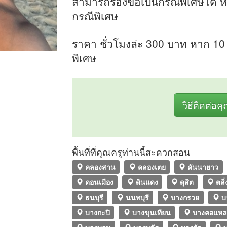
สามารถร้องขอเป็นกรณีพิเศษได้ 
กรณีพิเศษ
ราคา ชั่วโมงล่ะ 300 บาท หาก 10 
พิเศษ
วิธีติดต่อค
พื้นที่ที่คุณครูท่านนี้สะดวกสอน
คลองสาน
คลองเตย
คันนายาว
ดอนเมือง
ดินแดง
ดุสิต
ตลิ่
ธนบุรี
นนทบุรี
บางกรวย
บ
บางกะปิ
บางขุนเทียน
บางคอแห