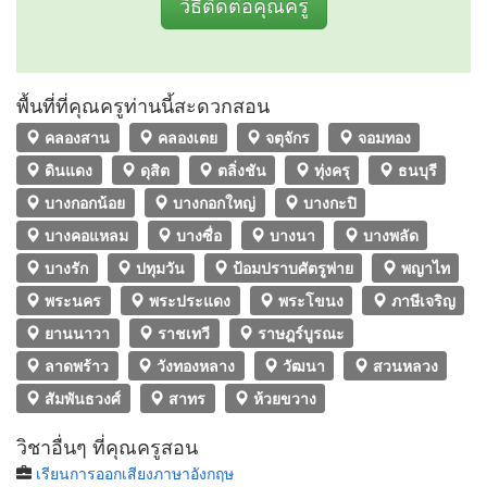
วิธีติดต่อคุณครู
พื้นที่ที่คุณครูท่านนี้สะดวกสอน
คลองสาน
คลองเตย
จตุจักร
จอมทอง
ดินแดง
ดุสิต
ตลิ่งชัน
ทุ่งครุ
ธนบุรี
บางกอกน้อย
บางกอกใหญ่
บางกะปิ
บางคอแหลม
บางซื่อ
บางนา
บางพลัด
บางรัก
ปทุมวัน
ป้อมปราบศัตรูพ่าย
พญาไท
พระนคร
พระประแดง
พระโขนง
ภาษีเจริญ
ยานนาวา
ราชเทวี
ราษฎร์บูรณะ
ลาดพร้าว
วังทองหลาง
วัฒนา
สวนหลวง
สัมพันธวงศ์
สาทร
ห้วยขวาง
วิชาอื่นๆ ที่คุณครูสอน
เรียนการออกเสียงภาษาอังกฤษ