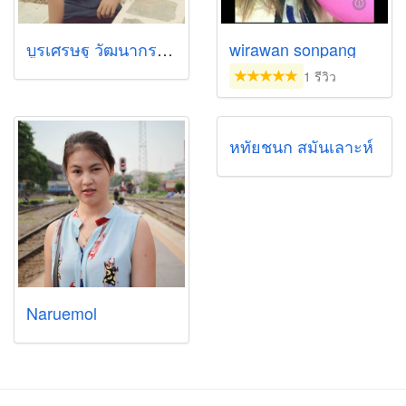
บูรเศรษฐ วัฒนากร (Kru MooDX）
wirawan sonpang
1 รีวิว
หทัยชนก สมันเลาะห์
Naruemol