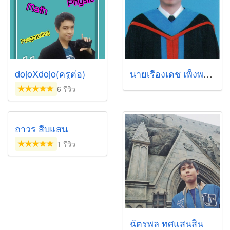
dojoXdojo(ครูต่อ)
นายเรืองเดช เพ็งพารา (นาย)
6 รีวิว
ถาวร สืบแสน
1 รีวิว
ฉัตรพล ทศแสนสิน