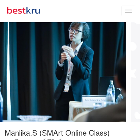
Manlika.S (SMArt Online Class)