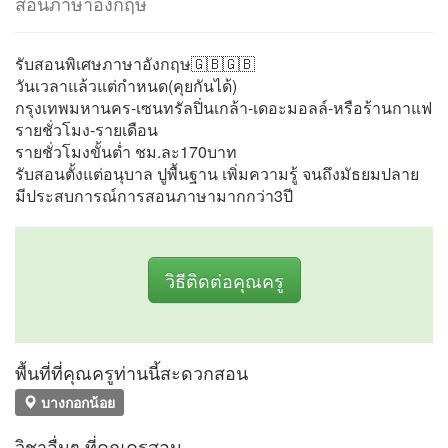
สอนภาษาอังกฤษ
รับสอนพิเศษภาษาอังกฤษ🇬🇧🇬🇧
วันเวลาแล้วแต่กำหนด(คุยกันได้)
กรุงเทพมหานคร-เซนทรัลปิ่นเกล้า-เดอะมอลล์-หรือร้านกาแฟ
รายชั่วโมง-รายเดือน
รายชั่วโมงขั้นต่ำ ชม.ละ170บาท
รับสอนตั้งแต่อนุบาล ปูพื้นฐาน เพิ่มความรู้ จนถึงมัธยมปลาย
มีประสบการณ์การสอนภาษามากกว่า3ปี
วิธีติดต่อคุณครู
พื้นที่ที่คุณครูท่านนี้สะดวกสอน
บางกอกน้อย
วิชาอื่นๆ ที่คุณครูสอน