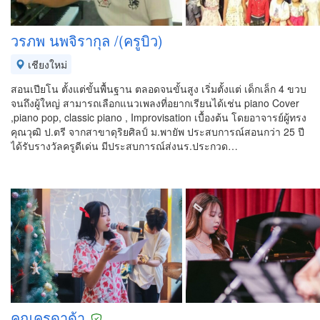
วรภพ นพจิรากุล /(ครูบิว)
เชียงใหม่
สอนเปียโน ตั้งแต่ขั้นพื้นฐาน ตลอดจนขั้นสูง เริ่มตั้งแต่ เด็กเล็ก 4 ขวบ
จนถึงผู้ใหญ่ สามารถเลือกแนวเพลงที่อยากเรียนได้เช่น piano Cover
,piano pop, classic piano , Improvisation เบื้องต้น โดยอาจารย์ผู้ทรง
คุณวุฒิ ป.ตรี จากสาขาดุริยศิลป์ ม.พายัพ ประสบการณ์สอนกว่า 25 ปี
ได้รับรางวัลครูดีเด่น มีประสบการณ์ส่งนร.ประกวด…
คุณครูดาด้า