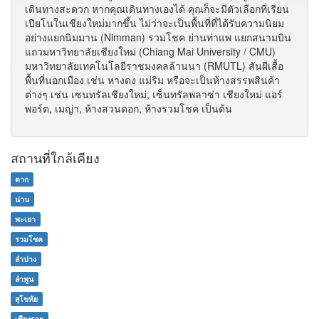
เดินทางสะดวก หากคุณเดินทางเองได้ คุณก็จะมีตัวเลือกที่เรียน
เปียโนในเชียงใหม่มากขึ้น ไม่ว่าจะเป็นพื้นที่ที่ได้รับความนิยม
อย่างแยกนิมมาน (Nimman) รวมโชค ย่านท่าแพ แยกสนามบิน
แถวมหาวิทยาลัยเชียงใหม่ (Chiang Mai University / CMU)
มหาวิทยาลัยเทคโนโลยีราชมงคลล้านนา (RMUTL) สันผีเสื้อ
พื้นที่นอกเมือง เช่น หางดง แม่ริม หรือจะเป็นห้างสรรพสินค้า
ต่างๆ เช่น เซนทรัลเชียงใหม่, เซ็นทรัลพลาซ่า เชียงใหม่ แอร์
พอร์ต, เมญ่า, ห้างสวนดอก, ห้างรวมโชค เป็นต้น
สถานที่ใกล้เคียง
ตาก
น่าน
พะเยา
รวมโชค
ลำปาง
ลำพูน
สุโขทัย
เชียงราย