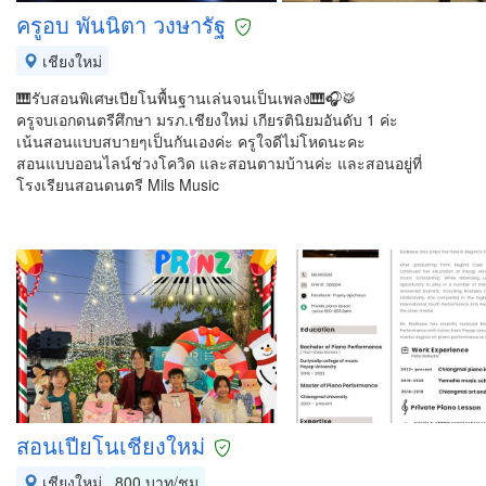
ครูอบ พันนิตา วงษารัฐ
เชียงใหม่
🎹รับสอนพิเศษเปียโนพื้นฐานเล่นจนเป็นเพลง🎹🎧🥁
ครูจบเอกดนตรีศึกษา มรภ.เชียงใหม่ เกียรตินิยมอันดับ 1 ค่ะ
เน้นสอนแบบสบายๆเป็นกันเองค่ะ ครูใจดีไม่โหดนะคะ
สอนแบบออนไลน์ช่วงโควิด และสอนตามบ้านค่ะ และสอนอยู่ที่
โรงเรียนสอนดนตรี Mils Music
สอนเปียโนเชียงใหม่
เชียงใหม่
800 บาท/ชม