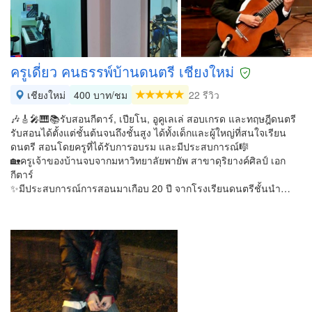
ครูเดี่ยว คนธรรพ์บ้านดนตรี เชียงใหม่
เชียงใหม่
400 บาท/ชม
22 รีวิว
🎶🎸🎤🎹📚รับสอนกีตาร์, เปียโน, อูคูเลเล่ สอบเกรด และทฤษฎีดนตรี
รับสอนได้ตั้งแต่ชั้นต้นจนถึงชั้นสูง ได้ทั้งเด็กและผู้ใหญ่ที่สนใจเรียน
ดนตรี สอนโดยครูที่ได้รับการอบรม และมีประสบการณ์🎼
🏡ครูเจ้าของบ้านจบจากมหาวิทยาลัยพายัพ สาขาดุริยางค์ศิลป์ เอก
กีตาร์
✨มีประสบการณ์การสอนมาเกือบ 20 ปี จากโรงเรียนดนตรีชั้นนำ…