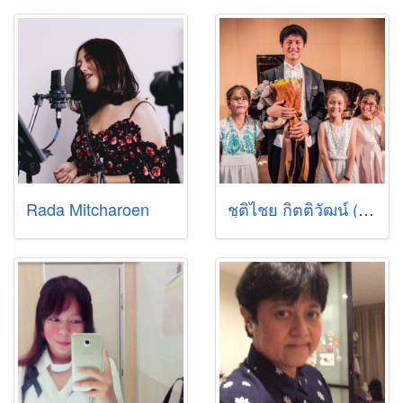
Rada Mitcharoen
ชุติไชย กิตติวัฒน์ (โซ่)