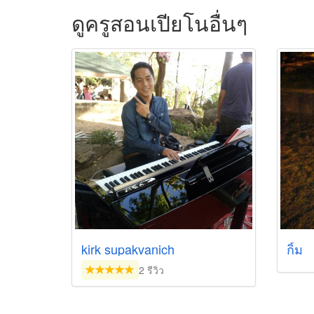
ดูครูสอนเปียโนอื่นๆ
kirk supakvanich
กิ้ม
2 รีวิว