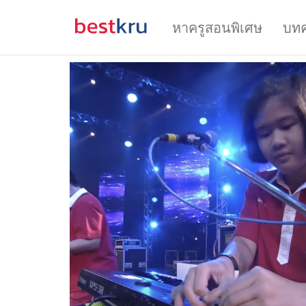
หาครูสอนพิเศษ
บท