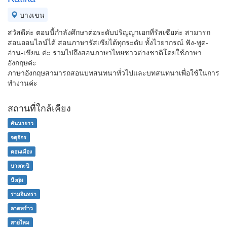
บางเขน
สวัสดีค่ะ ตอนนี้กำลังศึกษาต่อระดับปริญญาเอกที่รัสเซียค่ะ สามารถ
สอนออนไลน์ได้ สอนภาษารัสเซียได้ทุกระดับ ทั้งไวยากรณ์ ฟัง-พูด-
อ่าน-เขียน ค่ะ รวมไปถึงสอนภาษาไทยชาวต่างชาติโดยใช้ภาษา
อังกฤษค่ะ
ภาษาอังกฤษสามารถสอนบทสนทนาทั่วไปและบทสนทนาเพื่อใช้ในการ
ทำงานค่ะ
สถานที่ใกล้เคียง
คันนายาว
จตุจักร
ดอนเมือง
บางกะปิ
บึงกุ่ม
รามอินทรา
ลาดพร้าว
สายไหม