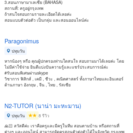
3.สอนภาษามาเลเซีย (BAHASA)
สถานที่: ครูอยู่กรุงเทพ
ถ้าสนใจสอบถามรายละเอียดได้เลยค่ะ
สอนแบบตัวต่อตัว เป็นกลุ่ม และสอนออนไลน์ค่ะ
Paragonimus
ปทุมวัน
หากน้องๆ หรือ คุณผู้ปกครองท่านใดสนใจ สอบถามมาได้เลยค่ะ โดย
ไม่มีค่าใช้จ่าย ยินดีแบ่งปันความรู้และแชร์ประสบการณ์ค่ะ
#รับสอนพิเศษผ่านskype
วิชาการ ฟิสิกส์ , เคมี , ชีวะ , คณิตศาสตร์ ทั้งภาษาไทยและอินเตอร์
ด้านภาษา อังกฤษ , จีน , ไทย , รัสเซีย
N2-TUTOR (นาน่า มะหะมาน)
ปทุมวัน
8 รีวิว
🙏🏻 สวัสดีค่ะ เราคือครูและมีครูในทีม สอนตามบ้าน หรือสถานที่
ต่างๆ และออนไลน์ สามารถจัดครูสอนตัวต่อตัวได้ในจังหวัด กรุงเทพ