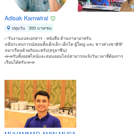
Adisak Kamwirai
ปทุมวัน
300 บาท/ชม
✅รับงานแปลเอกสาร - หนังสือ ด้านภาษาอาหรับ
❇️มีประสบการณ์สอนทั้งเด็กเล็ก เด็กโต ผู้ใหญ่ และ ชาวต่างชาติ💯
❇️มาเรียนด้วยกันนะครับ(ครูยาซีน)
📣📣รับทั้งออฟไลน์และสอนออนไลน์สามารถแจ้งวันเวลาที่ต้องการ
เรียนได้ครับ📣📣
MUHAMMAD AMIN MUSA