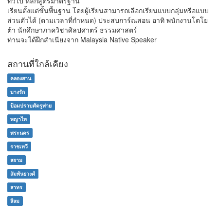
ทั่วไป หลักสูตรมาตรฐาน
เรียนตั้งแต่ขั้นพื้นฐาน โดยผู้เรียนสามารถเลือกเรียนแบบกลุ่มหรือแบบ
ส่วนตัวได้ (ตามเวลาที่กำหนด) ประสบการ์ณสอน อาทิ พนักงานโตโย
ต้า นักศึกษาภาควิชาศิลปศาตร์ ธรรมศาสตร์
ท่านจะได้ฝึกสำเนียงจาก Malaysia Native Speaker
สถานที่ใกล้เคียง
คลองสาน
บางรัก
ป้อมปราบศัตรูพ่าย
พญาไท
พระนคร
ราชเทวี
สยาม
สัมพันธวงศ์
สาทร
สีลม