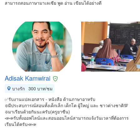
สามารถสอนภาษามาเลเซีย พูด อ่าน เขียนได้อย่างดี
Adisak Kamwirai
บางรัก
300 บาท/ชม
✅รับงานแปลเอกสาร - หนังสือ ด้านภาษาอาหรับ
❇️มีประสบการณ์สอนทั้งเด็กเล็ก เด็กโต ผู้ใหญ่ และ ชาวต่างชาติ💯
❇️มาเรียนด้วยกันนะครับ(ครูยาซีน)
📣📣รับทั้งออฟไลน์และสอนออนไลน์สามารถแจ้งวันเวลาที่ต้องการ
เรียนได้ครับ📣📣