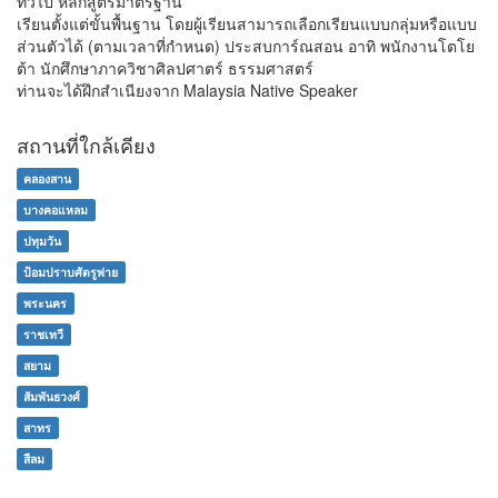
ทั่วไป หลักสูตรมาตรฐาน
เรียนตั้งแต่ขั้นพื้นฐาน โดยผู้เรียนสามารถเลือกเรียนแบบกลุ่มหรือแบบ
ส่วนตัวได้ (ตามเวลาที่กำหนด) ประสบการ์ณสอน อาทิ พนักงานโตโย
ต้า นักศึกษาภาควิชาศิลปศาตร์ ธรรมศาสตร์
ท่านจะได้ฝึกสำเนียงจาก Malaysia Native Speaker
สถานที่ใกล้เคียง
คลองสาน
บางคอแหลม
ปทุมวัน
ป้อมปราบศัตรูพ่าย
พระนคร
ราชเทวี
สยาม
สัมพันธวงศ์
สาทร
สีลม