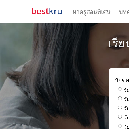
หาครูสอนพิเศษ
บท
เรี
วัยขอ
วั
ว
วั
วั
วั