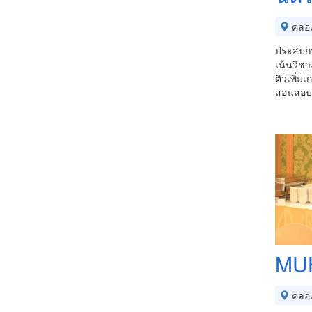
คลอ
ประสบกา
เน้นวิช
ติวเพิ่ม
สอนสอบต
MU
คลอ