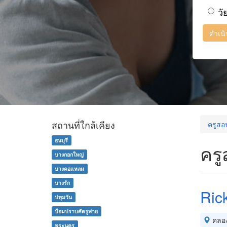
วั
ดำเน
สถานที่ใกล้เคียง
ครูสอ
ธนบุรี
คร
บางกอกใหญ่
บางคอแหลม
บางรัก
Ric
ปทุมวัน
ป้อมปราบศัตรูพ่าย
คลอ
พระนคร