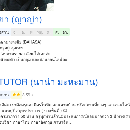
รยา (ญาญ่า)
งสาน
จ.
อ.
พ.
พฤ.
ศ.
ส.
อา.
ษามาเลเซีย (BAHASA)
ครูอยู่กรุงเทพ
สอบถามรายละเอียดได้เลยค่ะ
ัวต่อตัว เป็นกลุ่ม และสอนออนไลน์ค่ะ
TUTOR (นาน่า มะหะมาน)
งสาน
8 รีวิว
สดีค่ะ เราคือครูและมีครูในทีม สอนตามบ้าน หรือสถานที่ต่างๆ และออนไลน์
 นนทบุรี สมุทรปราการ ( บางพื้นที่ ) 😊
ีครูมากกว่า 50 ท่าน ครูทุกท่านล้วนมีประสบการณ์สอนมากกว่า 3 ปี ทางเ
สอนวิชา ภาษาไทย ภาษาอังกฤษ ภาษาจีน…