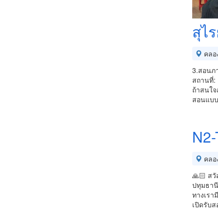
สุไ
คลอ
3.สอนภา
สถานที่: 
ถ้าสนใจ
สอนแบบต
N2-
คลอ
🙏🏻 สวั
ปทุมธานี
ทางเราม
เปิดรับ