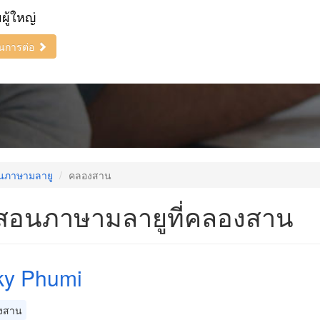
ยผู้ใหญ่
ินการต่อ
นภาษามลายู
คลองสาน
ูสอนภาษามลายูที่คลองสาน
ky Phumi
งสาน