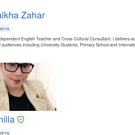
aikha Zahar
งสาน
dependent English Teacher and Cross Cultural Consultant, I delivers ac
audiences including University Students, Primary School and Internat
illa
งสาน