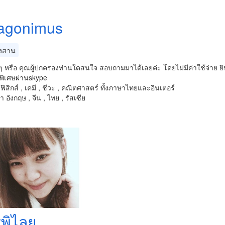
agonimus
งสาน
 หรือ คุณผู้ปกครองท่านใดสนใจ สอบถามมาได้เลยค่ะ โดยไม่มีค่าใช้จ่าย ย
พิเศษผ่านskype
ฟิสิกส์ , เคมี , ชีวะ , คณิตศาสตร์ ทั้งภาษาไทยและอินเตอร์
 อังกฤษ , จีน , ไทย , รัสเซีย
รพิไลย