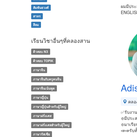
ผมมีประ
สัมพันธวงศ์
ENGLISH
สาทร
สีลม
เรียนวิชาอื่นๆที่คลองสาน
ติวสอบ N3
ติวสอบ TOPIK
ภาษาจีน
ภาษาจีนกับครูคนจีน
Adi
ภาษาจีนเน้นพูด
ภาษาญี่ปุ่น
คลอ
ภาษาญี่ปุ่นสำหรับผู้ใหญ่
✅รับงาน
ภาษาฝรั่งเศส
❇️มีประส
❇️มาเรีย
ภาษาฝรั่งเศสสำหรับผู้ใหญ่
📣📣รับ
ภาษารัสเซีย