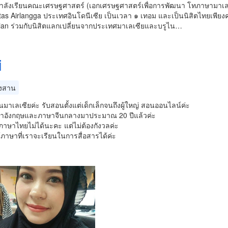
นกำลังเรียนคณะเศรษฐศาสตร์ (เอกเศรษฐศาสตร์เพื่อการพัฒนา โทภาษามาเลย
tas Airlangga ประเทศอินโดนีเซีย เป็นเวลา ๑ เทอม และเป็นนิสิตไทยเพียงค
ian ร่วมกับนิสิตแลกเปลี่ยนจากประเทศมาเลเซียและบรูไน…
i
งสาน
นมาเลเซียค่ะ รับสอนตั้งแต่เด็กเล็กจนถึงผู้ใหญ่ สอนออนไลน์ค่ะ
อังกฤษและภาษาจีนกลางมาประมาณ 20 ปีแล้วค่ะ
ดภาษาไทยไม่ได้นะคะ แต่ไม่ต้องกังวลค่ะ
ภาษาที่เราจะเรียนในการสื่อสารได้ค่ะ