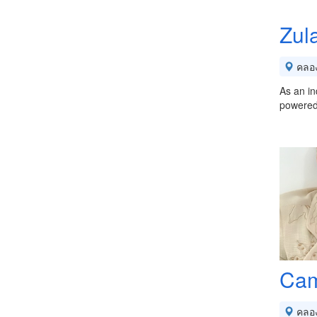
Zul
คลอ
As an in
powered 
Cam
คลอ