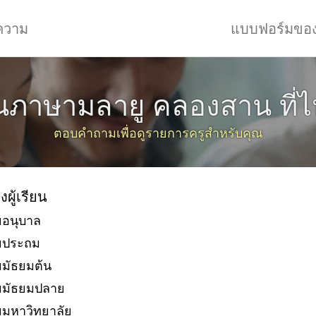
ความ
แบบฟอร์มขอ
ยนภาษามลายู คลองสาน ที่ไ
ตอบคำถามเพื่อดูรายการครูสำหรับคุณ
งผู้เรียน
ยอนุบาล
ัยประถม
ยมัธยมต้น
ยมัธยมปลาย
ยมหาวิทยาลัย