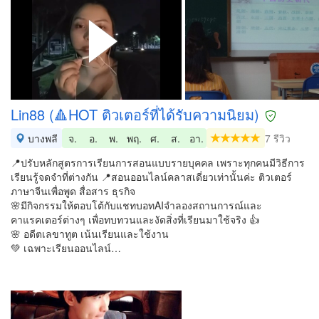
Lin88 (🔺HOT ติวเตอร์ที่ได้รับความนิยม)
บางพลี
จ.
อ.
พ.
พฤ.
ศ.
ส.
อา.
7 รีวิว
📍ปรับหลักสูตรการเรียนการสอนแบบรายบุคคล เพราะทุกคนมีวิธีการ
เรียนรู้จดจำที่ต่างกัน 📍สอนออนไลน์คลาสเดี่ยวเท่านั้นค่ะ ติวเตอร์
ภาษาจีนเพื่อพูด สื่อสาร ธุรกิจ
🌸มีกิจกรรมให้ตอบโต้กับแชทบอทAIจำลองสถานการณ์และ
คาแรคเตอร์ต่างๆ เพื่อทบทวนและงัดสิ่งที่เรียนมาใช้จริง 👍
🌸 อดีตเลขาทูต เน้นเรียนและใช้งาน
💚 เฉพาะเรียนออนไลน์…