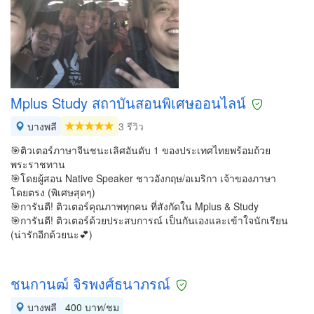
Mplus Study สถาบันสอนพิเศษออนไลน์
บางพลี
3 รีวิว
🎯ติวเตอร์ภาษาจีนชนะเลิศอันดับ 1 ของประเทศไทยพร้อมถ้วย
พระราชทาน
🎯โดยผู้สอน Native Speaker ชาวอังกฤษ/อเมริกา เจ้าของภาษา
โดยตรง (พิเศษสุดๆ)
🎯การันตี! ติวเตอร์คุณภาพทุกคน ที่สังกัดใน Mplus & Study
🎯การันตี! ติวเตอร์ด้วยประสบการณ์ เป็นกันเองและเข้าใจนักเรียน
(น่ารักอีกด้วยนะ💕)
ชนกานฒ์ จิรพงศ์ธนาภรณ์
บางพลี
400 บาท/ชม