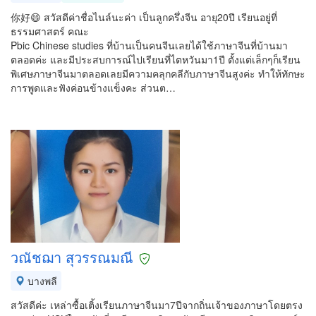
你好😄 สวัสดีค่าชื่อไนล์นะค่า เป็นลูกครึ่งจีน อายุ20ปี เรียนอยู่ที่
ธรรมศาสตร์ คณะ
Pbic Chinese studies ที่บ้านเป็นคนจีนเลยได้ใช้ภาษาจีนที่บ้านมา
ตลอดค่ะ และมีประสบการณ์ไปเรียนที่ไตหวันมา1ปี ตั้งแต่เล็กๆก็เรียน
พิเศษภาษาจีนมาตลอดเลยมีความคลุกคลีกับภาษาจีนสูงค่ะ ทำให้ทักษะ
การพูดและฟังค่อนข้างแข็งคะ ส่วนต…
วณัชฌา สุวรรณมณี
บางพลี
สวัสดีค่ะ เหล่าซื้อเติ้งเรียนภาษาจีนมา7ปีจากถิ่นเจ้าของภาษาโดยตรง