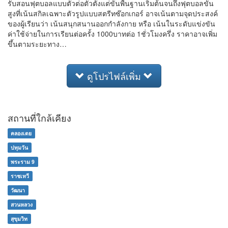
รับสอนฟุตบอลแบบตัวต่อตัวตั้งแต่ขั้นพื้นฐานเริ่มต้นจนถึงฟุตบอลขั้น
สูงที่เน้นสกิลเฉพาะตัวรูปแบบสตรีทซ๊อกเกอร์ อาจเน้นตามจุดประสงค์
ของผู้เรียนว่า เน้นสนุกสนานออกกำลังกาย หรือ เน้นในระดับแข่งขัน
ค่าใช้จ่ายในการเรียนต่อครั้ง 1000บาทต่อ 1ชั่วโมงครึ่ง ราคาอาจเพิ่ม
ขึ้นตามระยะทาง…
ดูโปรไฟล์เพิ่ม
สถานที่ใกล้เคียง
คลองเตย
ปทุมวัน
พระราม 9
ราชเทวี
วัฒนา
สวนหลวง
สุขุมวิท