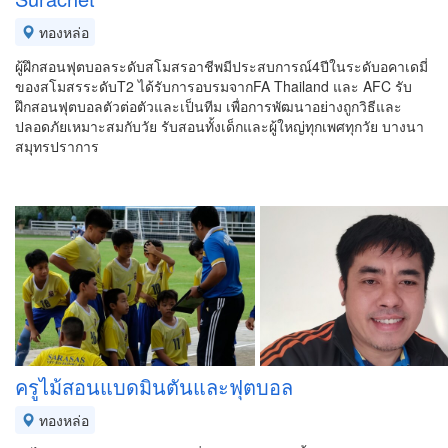
ทองหล่อ
ผู้ฝึกสอน​ฟุตบอลระดับสโมสรอาชีพมีประสบการณ์​4ปีในระดับอคาเด​มี่​
ของสโมสรระดับT2 ได้รับการอบรมจากFA Thailand​ และ AFC รับ
ฝึกสอนฟุตบอล​ตัว​ต่อตัวและเป็นทีม เพื่อการพัฒนา​อย่างถูกวิธีและ
ปลอดภัย​เหมาะสมกับวัย รับสอนทั้งเด็กและผู้ใหญ่​ทุกเพศทุกวัย บางนา
สมุทร​ปราการ​
ครูไม้สอนแบดมินตัน​และฟุตบอล
ทองหล่อ