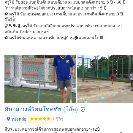
ครูไม้ รับสอนแบดมินตัน​แบบเดี่ยวและแบบกลุ่มตั้งแต่อายุ 5​ ปี - 60 ปี
(การันตีความพึงพอใจจากประสบการณ์สอนมากกว่า 15​ ปี
⚽ ครูไม้ รับสอนฟุตบอลประเภทเดี่ยวและประเภททีม ตั้งแต่อายุ 3 ปี
ขึ้นไป
🏀🏸🏓🥊 ครูไม้ รับสอนกีฬาสากลทุกประเภท เช่น บาสเกตบอล แบ
ตมินตัน ปิงปอง มวย ฯลฯ
⚽ ครูไม้รับสอนนอกสถานที่ตามหมู่บ้าน🏠และคอนโด🏢…
ดิษกุล วงศ์รัตนโชคชัย (โอ๊ต)
ทองหล่อ
1 รีวิว
มีประประสบการณ์ด้านการสอนฟุตบอลเด็กอายุ4-12ปี