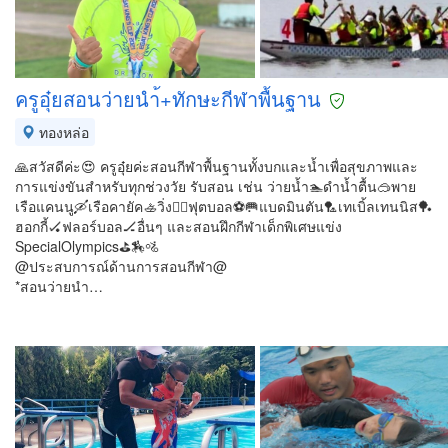
ครูอุ๋ยสอนว่ายนำ้+ทักษะกีฬาพื้นฐาน
ทองหล่อ
🙏สวัสดีค่ะ😍 ครูอุ๋ยค่ะสอนกีฬาพื้นฐานทั้งบกและน้ำเพื่อสุขภาพและ
การแข่งขันสำหรับทุกช่วงวัย รับสอน เช่น ว่ายน้ำ🏊ดำน้ำตื้น🥽พาย
เรือแคนนู🛶เรือคายัค🚣วิ่ง🏃‍♂️ฟุตบอล⚽🥅แบดมินตัน🏸เทเบิ้ลเทนนิส🏓
ฮอกกี้🏑ฟลอร์บอล🏒อื่นๆ และสอนฝึกกีฬาเด็กพิเศษแข่ง
SpecialOlympics⛳🏇🚵
@ประสบการณ์ด้านการสอนกีฬา@
*สอนว่ายนำ…