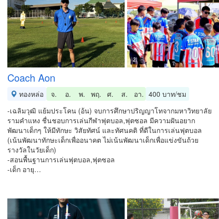
Coach Aon
ทองหล่อ
จ.
อ.
พ.
พฤ.
ศ.
ส.
อา.
400 บาท/ชม
-เฉลิมวุฒิ แย้มประโคน (อ้น) จบการศึกษาปริญญาโทจากมหาวิทยาลัย
รามคำแหง ชื่นชอบการเล่นกีฬาฟุตบอล,ฟุตซอล มีความฝันอยาก
พัฒนาเด็กๆ ให้มีทักษะ วิสัยทัศน์ และทัศนคติ ที่ดีในการเล่นฟุตบอล
(เน้นพัฒนาทักษะเด็กเพื่ออนาคต ไม่เน้นพัฒนาเด็กเพื่อแข่งขันถ้วย
รางวัลในวัยเด็ก)
-สอนพื้นฐานการเล่นฟุตบอล,ฟุตซอล
-เด็ก อายุ…