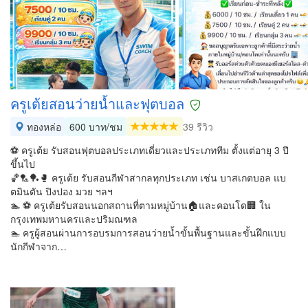
ครูเต้ยสอนว่ายน้ำและฟุตบอล
ทองหล่อ
600 บาท/ชม
39 รีวิว
⚽ ครูเต้ย รับสอนฟุตบอลประเภทเดี่ยวและประเภททีม ตั้งแต่อายุ 3 ปี
ขึ้นไป
🏀🏸🏓🥊 ครูเต้ย รับสอนกีฬาสากลทุกประเภท เช่น บาสเกตบอล แบ
ตมินตัน ปิงปอง มวย ฯลฯ
🏊 ⚽ ครูเต้ยรับสอนนอกสถานที่ตามหมู่บ้าน🏠และคอนโด🏢 ใน
กรุงเทพมหานครและปริมณฑล
🏊 ครูผู้สอนผ่านการอบรมการสอนว่ายน้ำขั้นพื้นฐานและขั้นฝึกแบบ
นักกีฬาจาก…