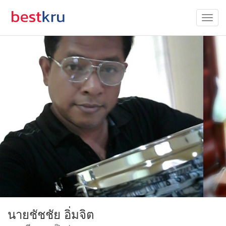
นายชัชชัย อิ่มจิต