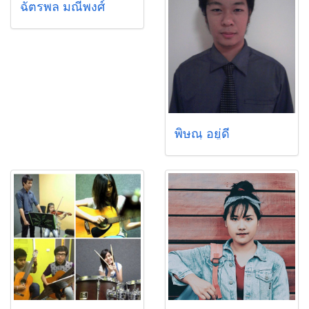
ฉัตรพล มณีพงศ์
พิษณุ อยู่ดี