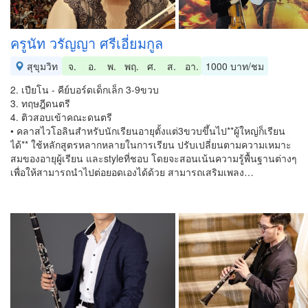
ครูนัท วรัญญา ศรีเอี่ยมกูล
สุขุมวิท
จ.
อ.
พ.
พฤ.
ศ.
ส.
อา.
1000 บาท/ชม
2. เปียโน - คีย์บอร์ดเด็กเล็ก 3-9ขวบ
3. ทฤษฎีดนตรี
4. ติวสอบเข้าคณะดนตรี
• คลาสไวโอลินสำหรับนักเรียนอายุตั้งแต่3ขวบขึ้นไป**ผู้ใหญ่ก็เรียน
ได้** ใช้หลักสูตรหลากหลายในการเรียน ปรับเปลี่ยนตามความเหมาะ
สมของอายุผู้เรียน และstyleที่ชอบ โดยจะสอนเน้นความรู้พื้นฐานต่างๆ
เพื่อให้สามารถนำไปต่อยอดเองได้ด้วย สามารถเสริมเพลง…