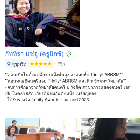
ภัททิรา แซ่อู่ (ครูมิกซ์)
สุขุมวิท
1 รีวิว
**สอนเปียโนตั้งแต่พื้นฐานถึงขั้นสูง ส่งสอบทั้ง Trinity/ ABRSM**
**สอนทฤษฎีดนตรีสอบ Trinity/ ABRSM และติวเข้ามหาวิทยาลัย**
- จบการศึกษาจากวิทยาลัยดนตรี ม.รังสิต สาขาการแสดงดนตรี เอก
เปียโนคลาสสิก เกียรตินิยมอันดับหนึ่ง เหรียญทอง
- ได้รับรางวัล Trinity Awards Thailand 2023