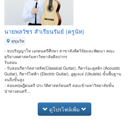
นายพลวัชร สำเรียนรัมย์ (ครูนัท)
สุขุมวิท
- จบปริญญาโท เอกดนตรีศึกษา สาขาสังคีตวิจัยและพัฒนา คณะ
ดุริยางคศาสตร์มหาวิทยาลัยศิลปากร
รับสอน
- รับสอนกีตาร์คลาสสิค(Classical Guitar), กีตาร์อะคูสติก (Acoustic
Guitar), กีตาร์ไฟฟ้า (Electric Guitar), อูคูเลเล่ (Ukulele) ขั้นพื้นฐาน
จนถึงขั้นสูง
- สอนทฤษฎีดนตรี ประวัติศาสตร์ดนตรี สอบเข้ามหาวิทยาลัยขั้น
นำทางดนตรี…
ดูโปรไฟล์เพิ่ม